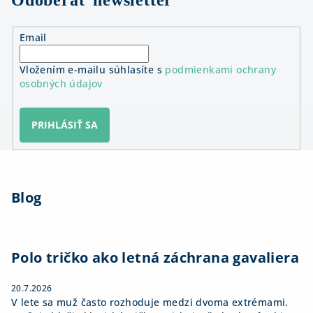
Odoberať newsletter
Email
Vložením e-mailu súhlasíte s
podmienkami ochrany
osobných údajov
PRIHLÁSIŤ SA
Z
á
Blog
p
ä
t
i
Polo tričko ako letná záchrana gavaliera
e
20.7.2026
V lete sa muž často rozhoduje medzi dvoma extrémami.