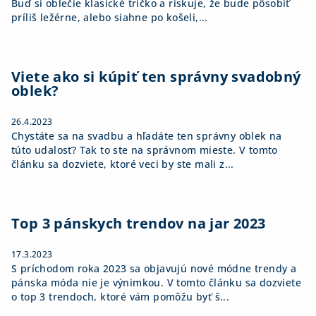
Buď si oblečie klasické tričko a riskuje, že bude pôsobiť
príliš ležérne, alebo siahne po košeli,...
Viete ako si kúpiť ten správny svadobný
oblek?
26.4.2023
Chystáte sa na svadbu a hľadáte ten správny oblek na
túto udalosť? Tak to ste na správnom mieste. V tomto
článku sa dozviete, ktoré veci by ste mali z...
Top 3 pánskych trendov na jar 2023
17.3.2023
S príchodom roka 2023 sa objavujú nové módne trendy a
pánska móda nie je výnimkou. V tomto článku sa dozviete
o top 3 trendoch, ktoré vám pomôžu byť š...