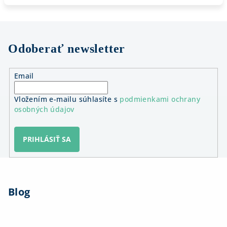
Odoberať newsletter
Email
Vložením e-mailu súhlasíte s
podmienkami ochrany
osobných údajov
PRIHLÁSIŤ SA
Z
á
Blog
p
ä
t