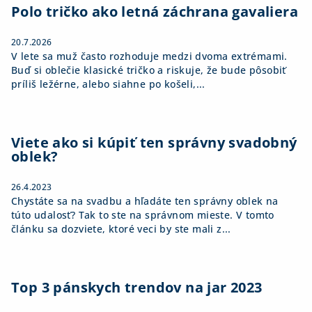
i
Polo tričko ako letná záchrana gavaliera
e
20.7.2026
V lete sa muž často rozhoduje medzi dvoma extrémami.
Buď si oblečie klasické tričko a riskuje, že bude pôsobiť
príliš ležérne, alebo siahne po košeli,...
Viete ako si kúpiť ten správny svadobný
oblek?
26.4.2023
Chystáte sa na svadbu a hľadáte ten správny oblek na
túto udalosť? Tak to ste na správnom mieste. V tomto
článku sa dozviete, ktoré veci by ste mali z...
Top 3 pánskych trendov na jar 2023