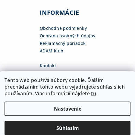
INFORMÁCIE
Obchodné podmienky
Ochrana osobných údajov
Reklamačný poriadok
ADAM klub
Kontakt
eshop
@
adamsk.eu
Tento web používa súbory cookie. Ďalším
+421 918 468 475
fb.com/adamshop.sk
prechádzaním tohto webu vyjadrujete súhlas s ich
adamshop.sk
používaním. Viac informácií nájdete
tu
.
@adamshop-sk
Nastavenie
Copyright 2026
ADAM Slovakia, s.r.o.
. Všetky práva
vyhradené.
Upraviť nastavenie cookies
Súhlasím
Vytvoril Shoptet