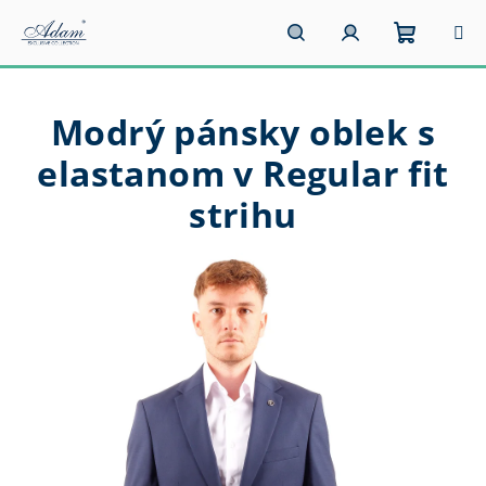
Prejsť
na
obsah
Nákupn
Hľadať
Prihlásenie
Modrý pánsky oblek s
košík
elastanom v Regular fit
strihu