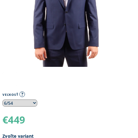
?
VEĽKOSŤ
€449
Jednotková
Zvoľte variant
cena: