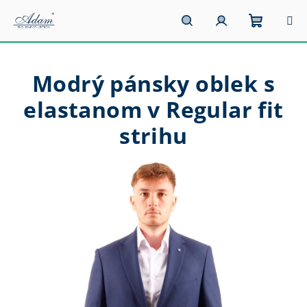
Prejsť
na
obsah
Nákupn
Hľadať
Prihlásenie
Modrý pánsky oblek s
košík
elastanom v Regular fit
strihu