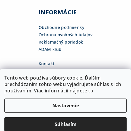
INFORMÁCIE
Obchodné podmienky
Ochrana osobných údajov
Reklamačný poriadok
ADAM klub
Kontakt
eshop
@
adamsk.eu
Tento web používa súbory cookie. Ďalším
+421 918 468 475
fb.com/adamshop.sk
prechádzaním tohto webu vyjadrujete súhlas s ich
adamshop.sk
používaním. Viac informácií nájdete
tu
.
@adamshop-sk
Nastavenie
Copyright 2026
ADAM Slovakia, s.r.o.
. Všetky práva
vyhradené.
Upraviť nastavenie cookies
Súhlasím
Vytvoril Shoptet