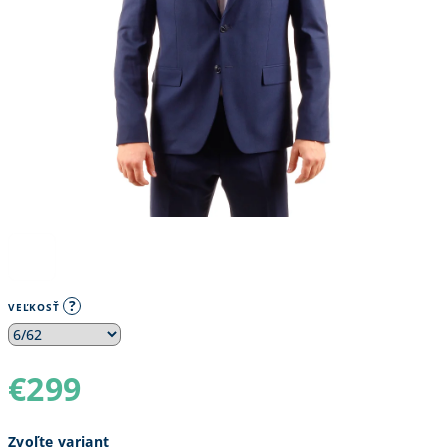
?
VEĽKOSŤ
€299
Jednotková
Zvoľte variant
cena: