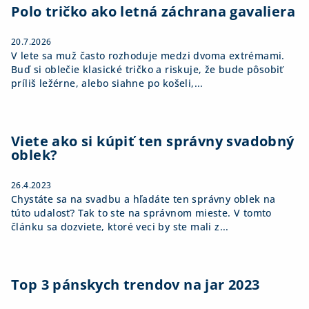
i
Polo tričko ako letná záchrana gavaliera
e
20.7.2026
V lete sa muž často rozhoduje medzi dvoma extrémami.
Buď si oblečie klasické tričko a riskuje, že bude pôsobiť
príliš ležérne, alebo siahne po košeli,...
Viete ako si kúpiť ten správny svadobný
oblek?
26.4.2023
Chystáte sa na svadbu a hľadáte ten správny oblek na
túto udalosť? Tak to ste na správnom mieste. V tomto
článku sa dozviete, ktoré veci by ste mali z...
Top 3 pánskych trendov na jar 2023