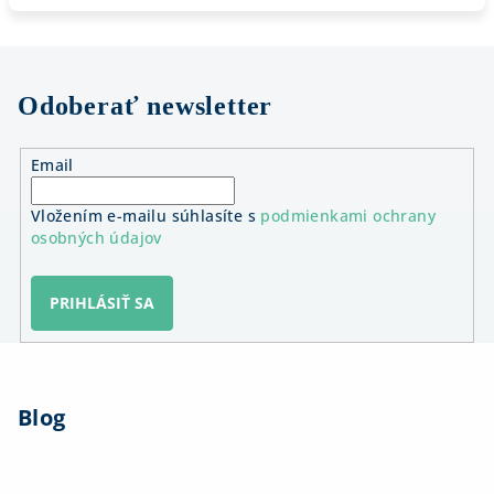
Odoberať newsletter
Email
Vložením e-mailu súhlasíte s
podmienkami ochrany
osobných údajov
PRIHLÁSIŤ SA
Z
á
Blog
p
ä
t