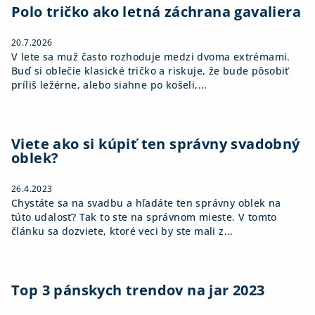
i
Polo tričko ako letná záchrana gavaliera
e
20.7.2026
V lete sa muž často rozhoduje medzi dvoma extrémami.
Buď si oblečie klasické tričko a riskuje, že bude pôsobiť
príliš ležérne, alebo siahne po košeli,...
Viete ako si kúpiť ten správny svadobný
oblek?
26.4.2023
Chystáte sa na svadbu a hľadáte ten správny oblek na
túto udalosť? Tak to ste na správnom mieste. V tomto
článku sa dozviete, ktoré veci by ste mali z...
Top 3 pánskych trendov na jar 2023