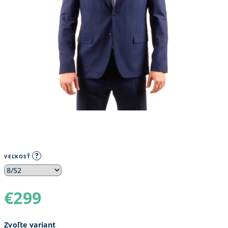
?
VEĽKOSŤ
€299
Jednotková
Zvoľte variant
cena: