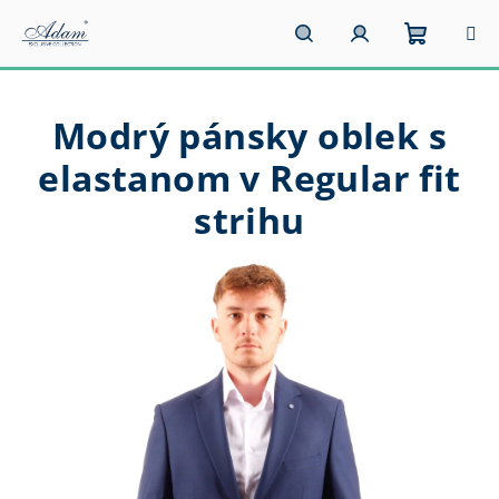
Prejsť
na
obsah
Nákupn
Hľadať
Prihlásenie
Modrý pánsky oblek s
košík
elastanom v Regular fit
strihu