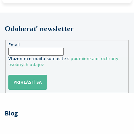
Odoberať newsletter
Email
Vložením e-mailu súhlasíte s
podmienkami ochrany
osobných údajov
PRIHLÁSIŤ SA
Z
á
Blog
p
ä
t