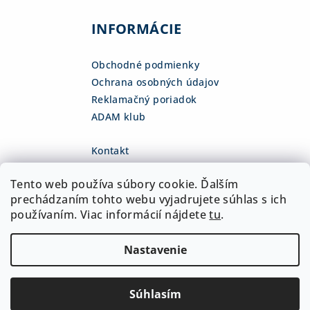
INFORMÁCIE
Obchodné podmienky
Ochrana osobných údajov
Reklamačný poriadok
ADAM klub
Kontakt
eshop
@
adamsk.eu
Tento web používa súbory cookie. Ďalším
+421 918 468 475
fb.com/adamshop.sk
prechádzaním tohto webu vyjadrujete súhlas s ich
adamshop.sk
používaním. Viac informácií nájdete
tu
.
@adamshop-sk
Nastavenie
Copyright 2026
ADAM Slovakia, s.r.o.
. Všetky práva
vyhradené.
Upraviť nastavenie cookies
Súhlasím
Vytvoril Shoptet