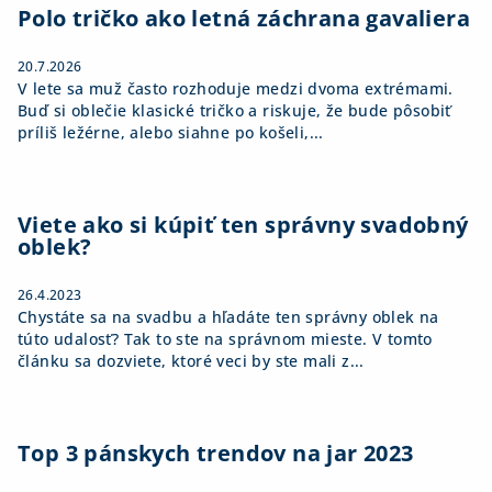
i
Polo tričko ako letná záchrana gavaliera
e
20.7.2026
V lete sa muž často rozhoduje medzi dvoma extrémami.
Buď si oblečie klasické tričko a riskuje, že bude pôsobiť
príliš ležérne, alebo siahne po košeli,...
Viete ako si kúpiť ten správny svadobný
oblek?
26.4.2023
Chystáte sa na svadbu a hľadáte ten správny oblek na
túto udalosť? Tak to ste na správnom mieste. V tomto
článku sa dozviete, ktoré veci by ste mali z...
Top 3 pánskych trendov na jar 2023