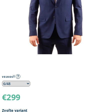
?
VEĽKOSŤ
€299
Jednotková
Zvoľte variant
cena: