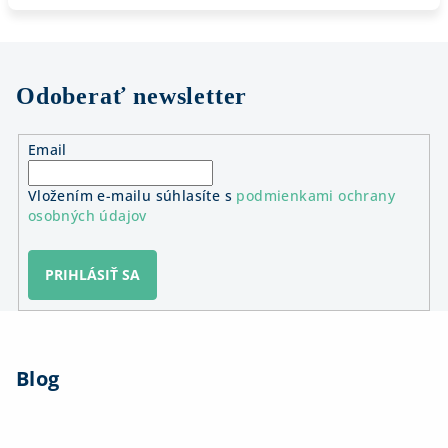
Odoberať newsletter
Email
Vložením e-mailu súhlasíte s
podmienkami ochrany
osobných údajov
PRIHLÁSIŤ SA
Z
á
Blog
p
ä
t