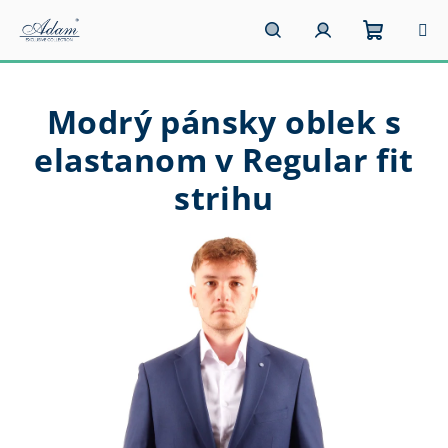
Prejsť
na
obsah
Nákupn
Hľadať
Prihlásenie
Modrý pánsky oblek s
košík
elastanom v Regular fit
strihu