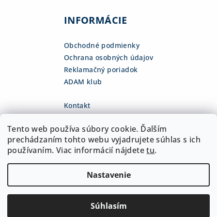
INFORMÁCIE
Obchodné podmienky
Ochrana osobných údajov
Reklamačný poriadok
ADAM klub
Kontakt
eshop
@
adamsk.eu
Tento web používa súbory cookie. Ďalším
+421 918 468 475
fb.com/adamshop.sk
prechádzaním tohto webu vyjadrujete súhlas s ich
adamshop.sk
používaním. Viac informácií nájdete
tu
.
@adamshop-sk
Nastavenie
Copyright 2026
ADAM Slovakia, s.r.o.
. Všetky práva
vyhradené.
Upraviť nastavenie cookies
Súhlasím
Vytvoril Shoptet