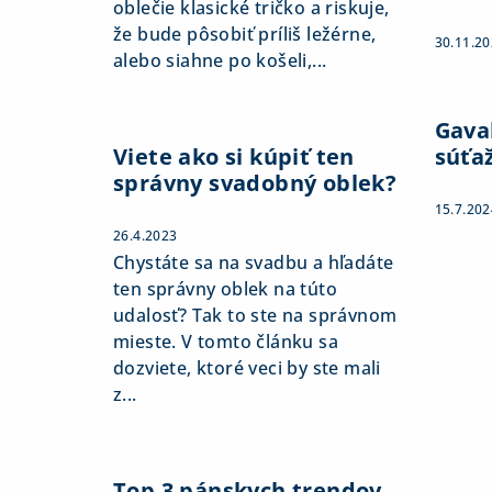
oblečie klasické tričko a riskuje,
že bude pôsobiť príliš ležérne,
30.11.2
alebo siahne po košeli,...
Gaval
Viete ako si kúpiť ten
súťa
správny svadobný oblek?
15.7.202
26.4.2023
Chystáte sa na svadbu a hľadáte
ten správny oblek na túto
udalosť? Tak to ste na správnom
mieste. V tomto článku sa
dozviete, ktoré veci by ste mali
z...
Top 3 pánskych trendov