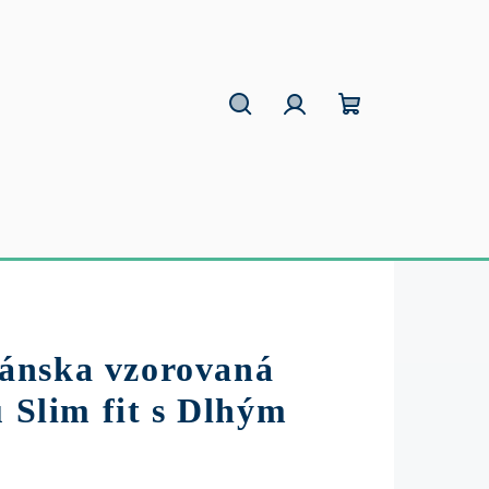
Hľadať
Prihlásenie
Nákupný
košík
ánska vzorovaná
u Slim fit s Dlhým