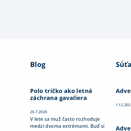
Z
á
Blog
Súť
p
ä
t
Polo tričko ako letná
Adve
záchrana gavaliera
i
1.12.202
e
20.7.2026
V lete sa muž často rozhoduje
medzi dvoma extrémami. Buď si
Adve