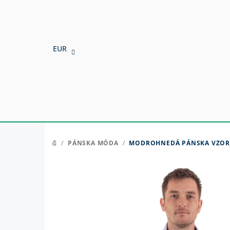
Prejsť
na
obsah
EUR
/
PÁNSKA MÓDA
/
MODROHNEDÁ PÁNSKA VZORO
DOMOV