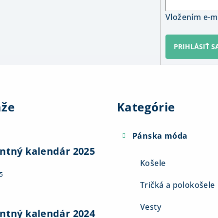
Vložením e-ma
PRIHLÁSIŤ S
Preskočiť
kategórie
aže
Kategórie
Pánska móda
ntný kalendár 2025
Košele
5
Tričká a polokošele
Vesty
ntný kalendár 2024