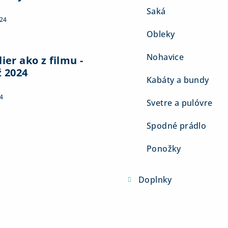
Saká
024
Obleky
Nohavice
ier ako z filmu -
ž 2024
Kabáty a bundy
4
Svetre a pulóvre
Spodné prádlo
Ponožky
Doplnky