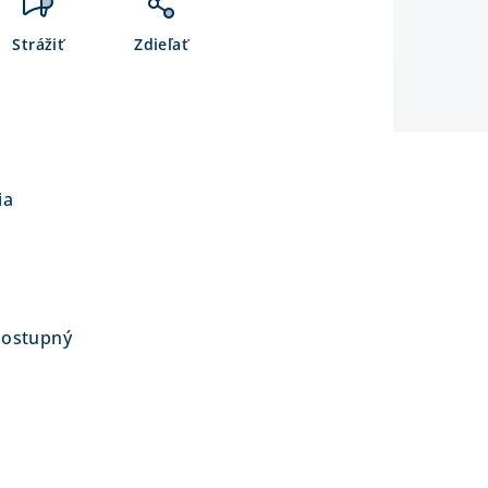
Strážiť
Zdieľať
ia
dostupný