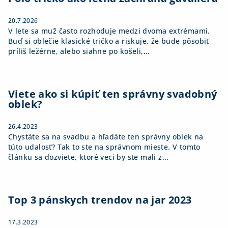
e
20.7.2026
V lete sa muž často rozhoduje medzi dvoma extrémami.
Buď si oblečie klasické tričko a riskuje, že bude pôsobiť
príliš ležérne, alebo siahne po košeli,...
Viete ako si kúpiť ten správny svadobný
oblek?
26.4.2023
Chystáte sa na svadbu a hľadáte ten správny oblek na
túto udalosť? Tak to ste na správnom mieste. V tomto
článku sa dozviete, ktoré veci by ste mali z...
Top 3 pánskych trendov na jar 2023
17.3.2023