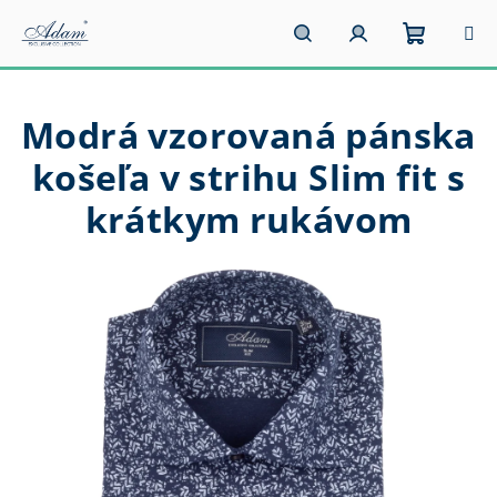
Prejsť
na
obsah
Nákupn
Hľadať
Prihlásenie
Modrá vzorovaná pánska
košík
košeľa v strihu Slim fit s
krátkym rukávom