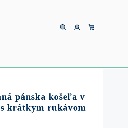
Hľadať
Prihlásenie
Nákupný
košík
ná pánska košeľa v
t s krátkym rukávom