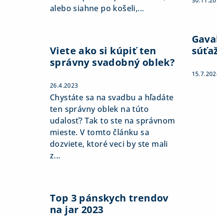
30.11.2
alebo siahne po košeli,...
Gaval
Viete ako si kúpiť ten
súťa
správny svadobný oblek?
15.7.202
26.4.2023
Chystáte sa na svadbu a hľadáte
ten správny oblek na túto
udalosť? Tak to ste na správnom
mieste. V tomto článku sa
dozviete, ktoré veci by ste mali
z...
Top 3 pánskych trendov
na jar 2023