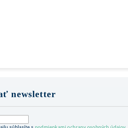
ť newsletter
ilu súhlasíte s
podmienkami ochrany osobných údajov