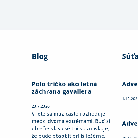
Z
á
Blog
Súť
p
ä
t
Polo tričko ako letná
Adve
záchrana gavaliera
i
1.12.202
e
20.7.2026
V lete sa muž často rozhoduje
medzi dvoma extrémami. Buď si
Adve
oblečie klasické tričko a riskuje,
že bude pôsobiť príliš ležérne,