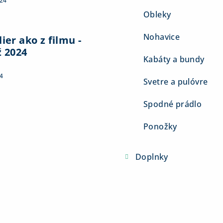
024
Obleky
Nohavice
ier ako z filmu -
ž 2024
Kabáty a bundy
4
Svetre a pulóvre
Spodné prádlo
Ponožky
Doplnky