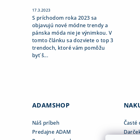
17.3.2023
S príchodom roka 2023 sa
objavujú nové módne trendy a
pánska móda nie je výnimkou. V
tomto článku sa dozviete o top 3
trendoch, ktoré vám pomôžu
byť š...
ADAMSHOP
NAK
Náš príbeh
Časté 
Predajne ADAM
Darče