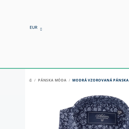
Prejsť
na
obsah
EUR
/
PÁNSKA MÓDA
/
MODRÁ VZOROVANÁ PÁNSKA K
DOMOV