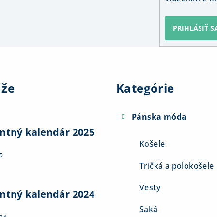
PRIHLÁSIŤ S
Preskočiť
kategórie
aže
Kategórie
Pánska móda
ntný kalendár 2025
Košele
5
Tričká a polokošele
Vesty
ntný kalendár 2024
Saká