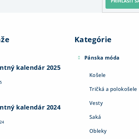
PRIHLÁSIŤ S
Preskočiť
kategórie
aže
Kategórie
Pánska móda
ntný kalendár 2025
Košele
5
Tričká a polokošele
Vesty
ntný kalendár 2024
Saká
024
Obleky