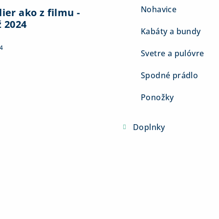
Nohavice
ier ako z filmu -
ž 2024
Kabáty a bundy
4
Svetre a pulóvre
Spodné prádlo
Ponožky
Doplnky