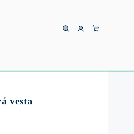
Hľadať
Prihlásenie
Nákupný
košík
á vesta