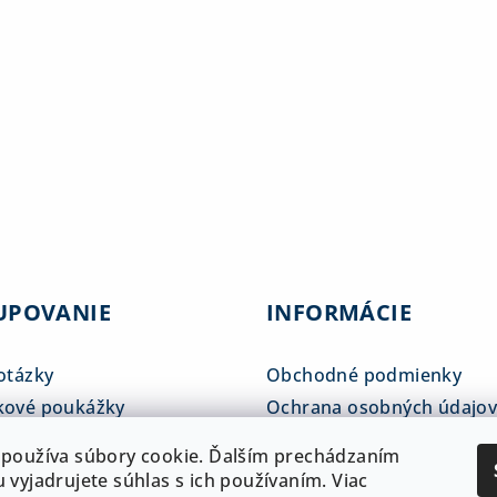
UPOVANIE
INFORMÁCIE
otázky
Obchodné podmienky
kové poukážky
Ochrana osobných údajo
tné tabuľky
Reklamačný poriadok
používa súbory cookie. Ďalším prechádzaním
 a doprava
ADAM klub
 vyjadrujete súhlas s ich používaním. Viac