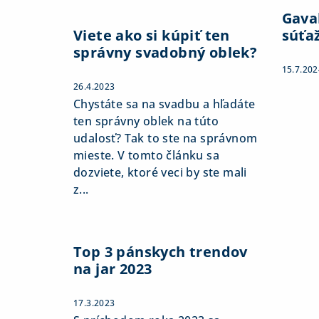
Gaval
Viete ako si kúpiť ten
súťa
správny svadobný oblek?
15.7.202
26.4.2023
Chystáte sa na svadbu a hľadáte
ten správny oblek na túto
udalosť? Tak to ste na správnom
mieste. V tomto článku sa
dozviete, ktoré veci by ste mali
z...
Top 3 pánskych trendov
na jar 2023
17.3.2023