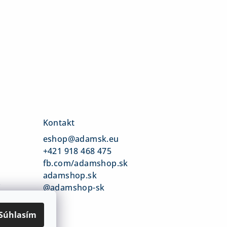
Kontakt
eshop
@
adamsk.eu
+421 918 468 475
fb.com/adamshop.sk
adamshop.sk
v
@adamshop-sk
Súhlasím