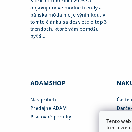
S príchodom roka 2023 sa
objavujú nové módne trendy a
pánska móda nie je výnimkou. V
tomto článku sa dozviete o top 3
trendoch, ktoré vám pomôžu
byť š...
ADAMSHOP
NAK
Náš príbeh
Časté 
Predajne ADAM
Darče
Pracovné ponuky
Veľkos
Tento web 
Platba
tohto webu