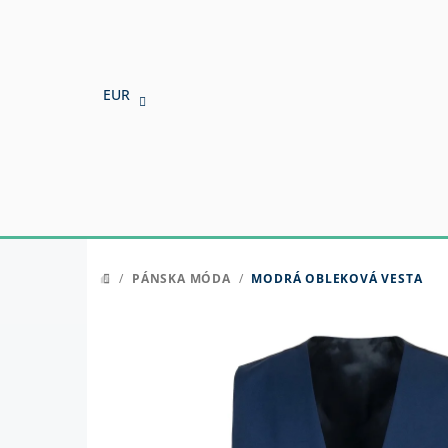
Prejsť
na
obsah
EUR
/
PÁNSKA MÓDA
/
MODRÁ OBLEKOVÁ VESTA
DOMOV