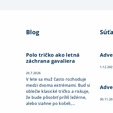
Z
á
Blog
Súť
p
ä
t
Polo tričko ako letná
Adve
záchrana gavaliera
i
1.12.202
e
20.7.2026
V lete sa muž často rozhoduje
medzi dvoma extrémami. Buď si
Adve
oblečie klasické tričko a riskuje,
že bude pôsobiť príliš ležérne,
30.11.2
alebo siahne po košeli,...