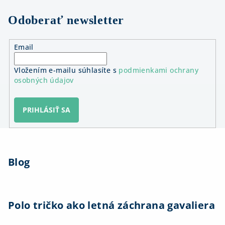
Odoberať newsletter
Email
Vložením e-mailu súhlasíte s
podmienkami ochrany
osobných údajov
PRIHLÁSIŤ SA
Z
á
Blog
p
ä
t
i
Polo tričko ako letná záchrana gavaliera
e