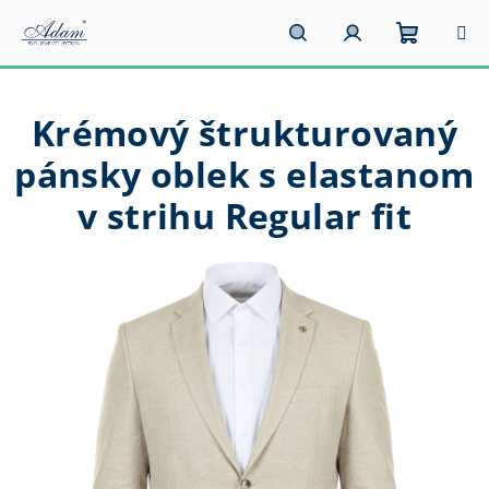
Prejsť
na
obsah
Nákupn
Hľadať
Prihlásenie
Krémový štrukturovaný
košík
pánsky oblek s elastanom
v strihu Regular fit