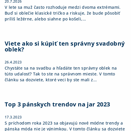
20.7.2026
V lete sa muž často rozhoduje medzi dvoma extrémami.
Buď si oblečie klasické tričko a riskuje, že bude pôsobiť
príliš ležérne, alebo siahne po košeli,...
Viete ako si kúpiť ten správny svadobný
oblek?
26.4.2023
Chystáte sa na svadbu a hľadáte ten správny oblek na
túto udalosť? Tak to ste na správnom mieste. V tomto
článku sa dozviete, ktoré veci by ste mali z...
Top 3 pánskych trendov na jar 2023
17.3.2023
S príchodom roka 2023 sa objavujú nové módne trendy a
pánska móda nie je výnimkou. V tomto článku sa dozviete