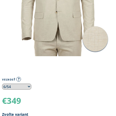
?
VEĽKOSŤ
€349
Jednotková
Zvoľte variant
cena: