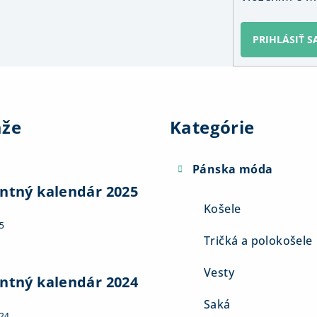
PRIHLÁSIŤ S
Preskočiť
kategórie
aže
Kategórie
Pánska móda
ntný kalendár 2025
Košele
5
Tričká a polokošele
Vesty
ntný kalendár 2024
Saká
024