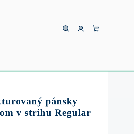
Hľadať
Prihlásenie
Nákupný
košík
kturovaný pánsky
nom v strihu Regular