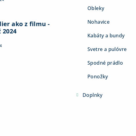
Obleky
Nohavice
ier ako z filmu -
ž 2024
Kabáty a bundy
4
Svetre a pulóvre
Spodné prádlo
Ponožky
Doplnky