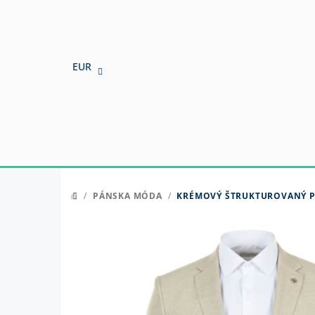
Prejsť
na
obsah
EUR
/
PÁNSKA MÓDA
/
KRÉMOVÝ ŠTRUKTUROVANÝ PÁ
DOMOV