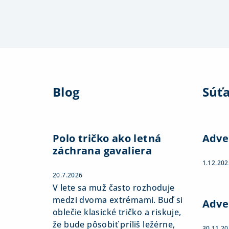
Z
á
Blog
Súť
p
ä
t
Polo tričko ako letná
Adve
záchrana gavaliera
i
1.12.202
e
20.7.2026
V lete sa muž často rozhoduje
medzi dvoma extrémami. Buď si
Adve
oblečie klasické tričko a riskuje,
že bude pôsobiť príliš ležérne,
30.11.2