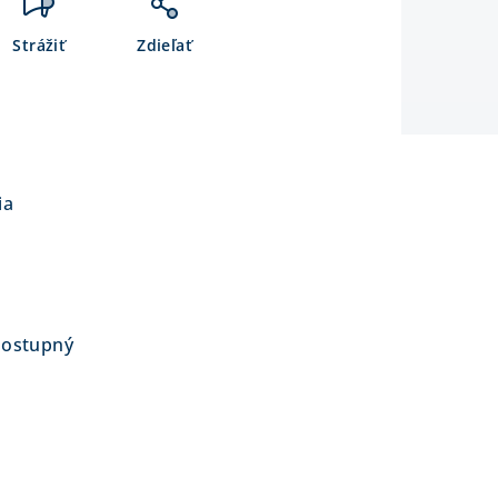
Strážiť
Zdieľať
ia
dostupný