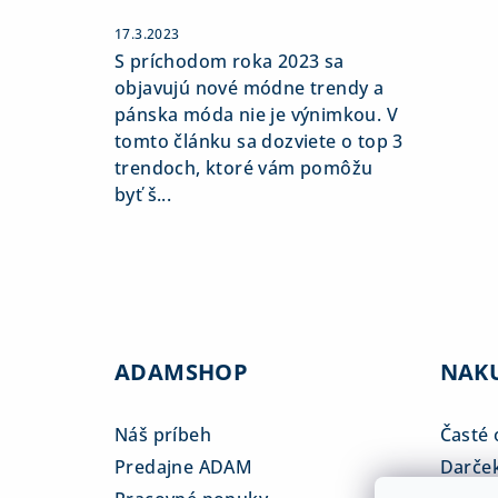
17.3.2023
S príchodom roka 2023 sa
objavujú nové módne trendy a
pánska móda nie je výnimkou. V
tomto článku sa dozviete o top 3
trendoch, ktoré vám pomôžu
byť š...
ADAMSHOP
NAK
Náš príbeh
Časté 
Predajne ADAM
Darče