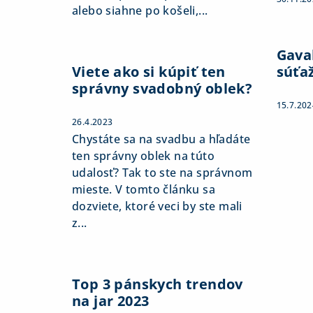
alebo siahne po košeli,...
Gaval
Viete ako si kúpiť ten
súťa
správny svadobný oblek?
15.7.202
26.4.2023
Chystáte sa na svadbu a hľadáte
ten správny oblek na túto
udalosť? Tak to ste na správnom
mieste. V tomto článku sa
dozviete, ktoré veci by ste mali
z...
Top 3 pánskych trendov
na jar 2023