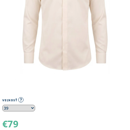
?
VEĽKOSŤ
€79