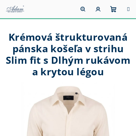
Prejsť
na
obsah
Nákupn
Hľadať
Prihlásenie
Krémová štrukturovaná
košík
pánska košeľa v strihu
Slim fit s Dlhým rukávom
a krytou légou