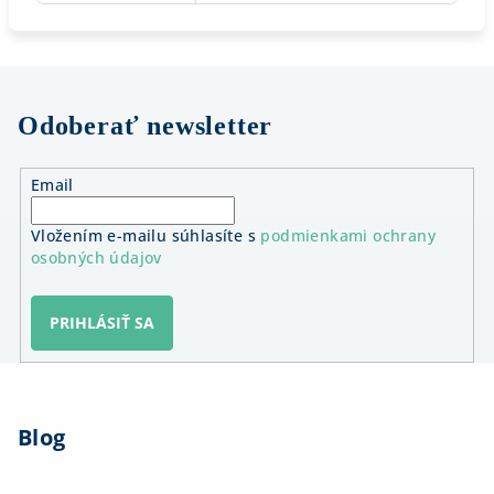
Odoberať newsletter
Email
Vložením e-mailu súhlasíte s
podmienkami ochrany
osobných údajov
PRIHLÁSIŤ SA
Z
á
Blog
p
ä