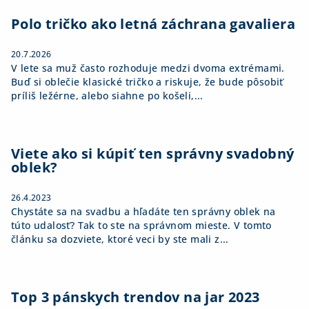
t
i
Polo tričko ako letná záchrana gavaliera
e
20.7.2026
V lete sa muž často rozhoduje medzi dvoma extrémami.
Buď si oblečie klasické tričko a riskuje, že bude pôsobiť
príliš ležérne, alebo siahne po košeli,...
Viete ako si kúpiť ten správny svadobný
oblek?
26.4.2023
Chystáte sa na svadbu a hľadáte ten správny oblek na
túto udalosť? Tak to ste na správnom mieste. V tomto
článku sa dozviete, ktoré veci by ste mali z...
Top 3 pánskych trendov na jar 2023