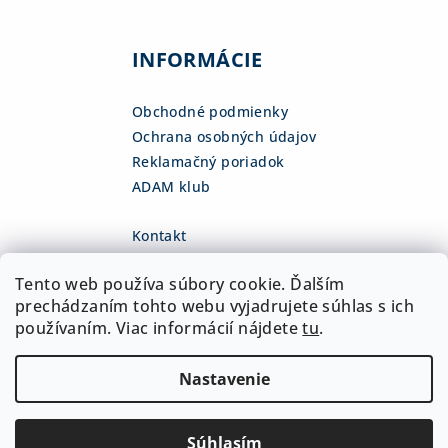
INFORMÁCIE
Obchodné podmienky
Ochrana osobných údajov
Reklamačný poriadok
ADAM klub
Kontakt
eshop
@
adamsk.eu
Tento web používa súbory cookie. Ďalším
+421 918 468 475
fb.com/adamshop.sk
prechádzaním tohto webu vyjadrujete súhlas s ich
adamshop.sk
používaním. Viac informácií nájdete
tu
.
@adamshop-sk
Nastavenie
Copyright 2026
ADAM Slovakia, s.r.o.
. Všetky práva
vyhradené.
Upraviť nastavenie cookies
Súhlasím