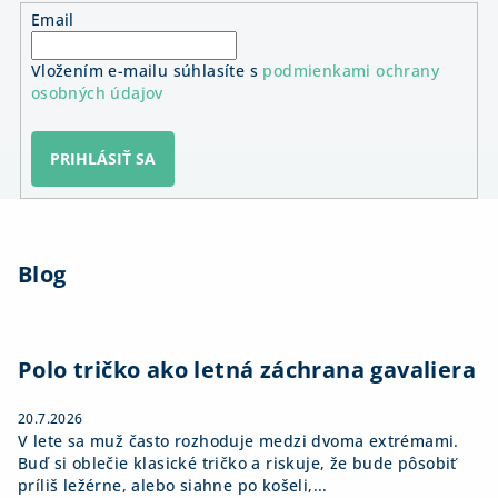
Email
Vložením e-mailu súhlasíte s
podmienkami ochrany
osobných údajov
PRIHLÁSIŤ SA
Z
á
Blog
p
ä
t
i
Polo tričko ako letná záchrana gavaliera
e
20.7.2026
V lete sa muž často rozhoduje medzi dvoma extrémami.
Buď si oblečie klasické tričko a riskuje, že bude pôsobiť
príliš ležérne, alebo siahne po košeli,...