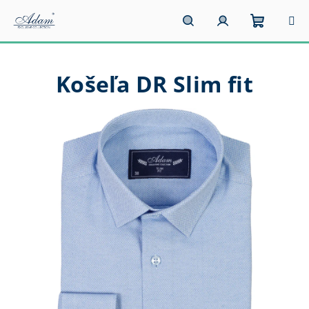
Prejsť
na
obsah
Nákupn
Hľadať
Prihlásenie
Košeľa DR Slim fit
košík