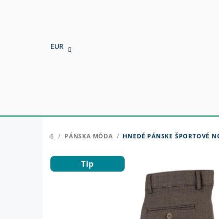
Prejsť
na
obsah
EUR
/
PÁNSKA MÓDA
/
HNEDÉ PÁNSKE ŠPORTOVÉ N
DOMOV
Tip