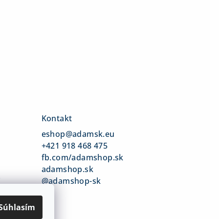
Kontakt
eshop
@
adamsk.eu
+421 918 468 475
fb.com/adamshop.sk
adamshop.sk
v
@adamshop-sk
Súhlasím