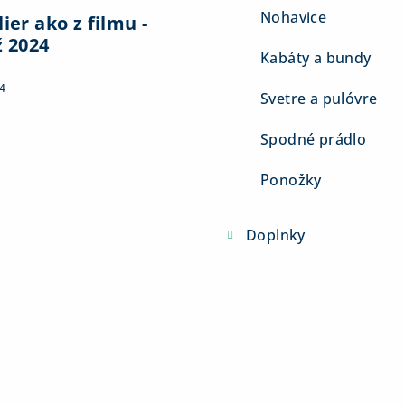
Nohavice
ier ako z filmu -
ž 2024
Kabáty a bundy
4
Svetre a pulóvre
Spodné prádlo
Ponožky
Doplnky