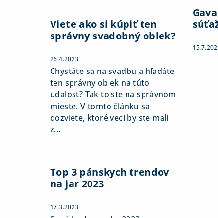
Gaval
Viete ako si kúpiť ten
súťa
správny svadobný oblek?
15.7.202
26.4.2023
Chystáte sa na svadbu a hľadáte
ten správny oblek na túto
udalosť? Tak to ste na správnom
mieste. V tomto článku sa
dozviete, ktoré veci by ste mali
z...
Top 3 pánskych trendov
na jar 2023
17.3.2023