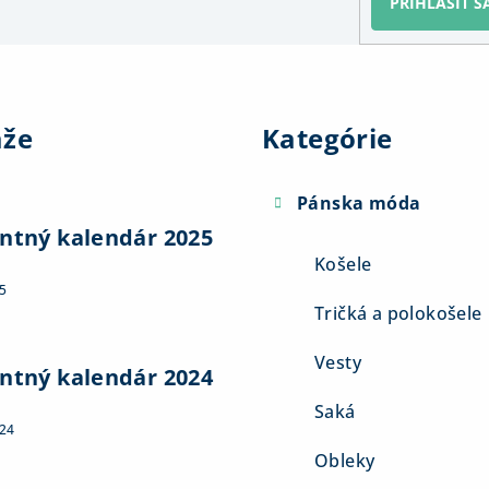
PRIHLÁSIŤ S
Preskočiť
kategórie
aže
Kategórie
Pánska móda
ntný kalendár 2025
Košele
5
Tričká a polokošele
Vesty
ntný kalendár 2024
Saká
024
Obleky