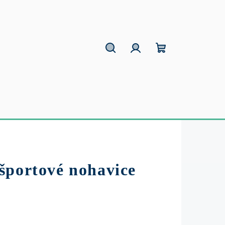
Hľadať
Prihlásenie
Nákupný
košík
športové nohavice