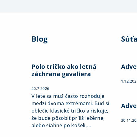
Z
á
Blog
Súť
p
ä
t
Polo tričko ako letná
Adve
záchrana gavaliera
i
1.12.202
e
20.7.2026
V lete sa muž často rozhoduje
medzi dvoma extrémami. Buď si
Adve
oblečie klasické tričko a riskuje,
že bude pôsobiť príliš ležérne,
30.11.2
alebo siahne po košeli,...