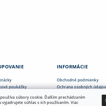
UPOVANIE
INFORMÁCIE
otázky
Obchodné podmienky
kové poukážky
Ochrana osobných údajo
tné tabuľky
Reklamačný poriadok
používa súbory cookie. Ďalším prechádzaním
 a doprava
ADAM klub
 vyjadrujete súhlas s ich používaním. Viac