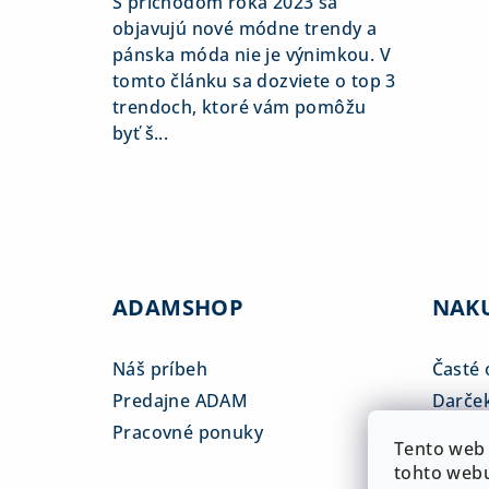
S príchodom roka 2023 sa
objavujú nové módne trendy a
pánska móda nie je výnimkou. V
tomto článku sa dozviete o top 3
trendoch, ktoré vám pomôžu
byť š...
ADAMSHOP
NAK
Náš príbeh
Časté 
Predajne ADAM
Darče
Pracovné ponuky
Veľkos
Tento web 
Platba
tohto webu