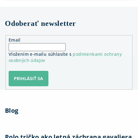
Odoberať newsletter
Email
Vložením e-mailu súhlasíte s
podmienkami ochrany
osobných údajov
PRIHLÁSIŤ SA
Z
á
Blog
p
ä
t
i
Polo tričko ako letná záchrana gavaliera