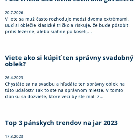
e
20.7.2026
V lete sa muž často rozhoduje medzi dvoma extrémami.
Buď si oblečie klasické tričko a riskuje, že bude pôsobiť
príliš ležérne, alebo siahne po košeli,...
Viete ako si kúpiť ten správny svadobný
oblek?
26.4.2023
Chystáte sa na svadbu a hľadáte ten správny oblek na
túto udalosť? Tak to ste na správnom mieste. V tomto
článku sa dozviete, ktoré veci by ste mali z...
Top 3 pánskych trendov na jar 2023
17.3.2023