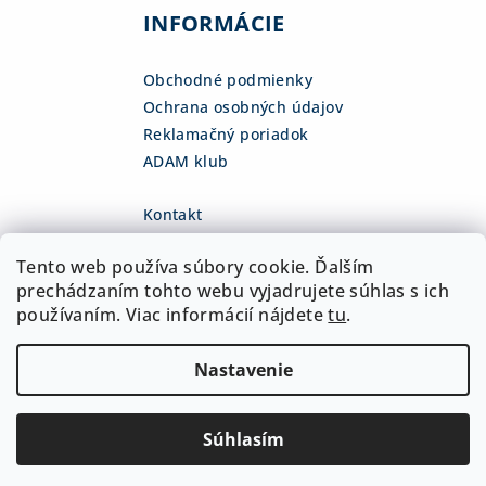
INFORMÁCIE
Obchodné podmienky
Ochrana osobných údajov
Reklamačný poriadok
ADAM klub
Kontakt
eshop
@
adamsk.eu
Tento web používa súbory cookie. Ďalším
+421 918 468 475
fb.com/adamshop.sk
prechádzaním tohto webu vyjadrujete súhlas s ich
adamshop.sk
používaním. Viac informácií nájdete
tu
.
@adamshop-sk
Nastavenie
Copyright 2026
ADAM Slovakia, s.r.o.
. Všetky práva
vyhradené.
Upraviť nastavenie cookies
Súhlasím
Vytvoril Shoptet