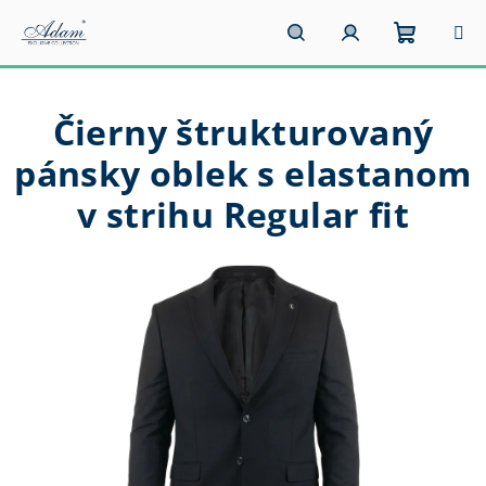
Prejsť
na
obsah
Nákupn
Hľadať
Prihlásenie
Čierny štrukturovaný
košík
pánsky oblek s elastanom
v strihu Regular fit