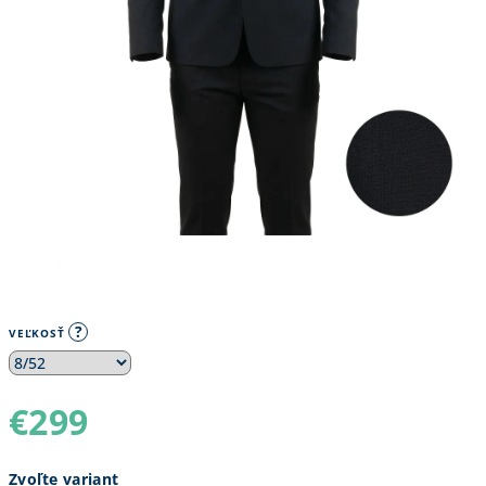
?
VEĽKOSŤ
€299
Jednotková
Zvoľte variant
cena: