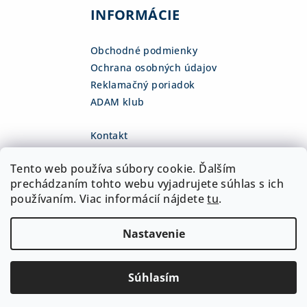
INFORMÁCIE
Obchodné podmienky
Ochrana osobných údajov
Reklamačný poriadok
ADAM klub
Kontakt
eshop
@
adamsk.eu
Tento web používa súbory cookie. Ďalším
+421 918 468 475
fb.com/adamshop.sk
prechádzaním tohto webu vyjadrujete súhlas s ich
adamshop.sk
používaním. Viac informácií nájdete
tu
.
@adamshop-sk
Nastavenie
Copyright 2026
ADAM Slovakia, s.r.o.
. Všetky práva
vyhradené.
Upraviť nastavenie cookies
Súhlasím
Vytvoril Shoptet