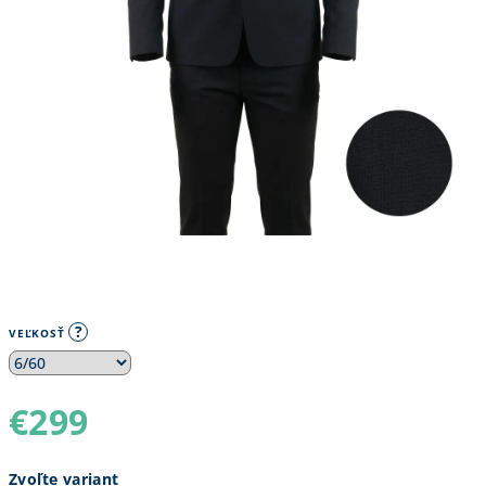
?
VEĽKOSŤ
€299
Jednotková
Zvoľte variant
cena: