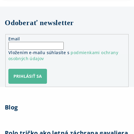
Odoberať newsletter
Email
Vložením e-mailu súhlasíte s
podmienkami ochrany
osobných údajov
PRIHLÁSIŤ SA
Z
á
Blog
p
ä
t
i
Polo tričko ako letná záchrana gavaliera