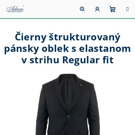
Prejsť
na
obsah
Nákupn
Hľadať
Prihlásenie
Čierny štrukturovaný
košík
pánsky oblek s elastanom
v strihu Regular fit