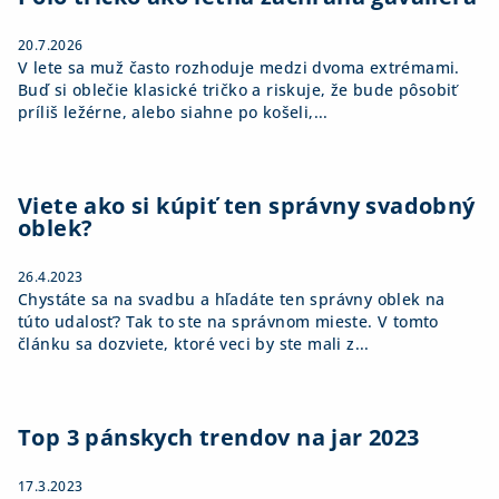
e
20.7.2026
V lete sa muž často rozhoduje medzi dvoma extrémami.
Buď si oblečie klasické tričko a riskuje, že bude pôsobiť
príliš ležérne, alebo siahne po košeli,...
Viete ako si kúpiť ten správny svadobný
oblek?
26.4.2023
Chystáte sa na svadbu a hľadáte ten správny oblek na
túto udalosť? Tak to ste na správnom mieste. V tomto
článku sa dozviete, ktoré veci by ste mali z...
Top 3 pánskych trendov na jar 2023
17.3.2023