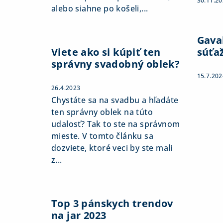
30.11.2
alebo siahne po košeli,...
Gaval
Viete ako si kúpiť ten
súťa
správny svadobný oblek?
15.7.202
26.4.2023
Chystáte sa na svadbu a hľadáte
ten správny oblek na túto
udalosť? Tak to ste na správnom
mieste. V tomto článku sa
dozviete, ktoré veci by ste mali
z...
Top 3 pánskych trendov
na jar 2023