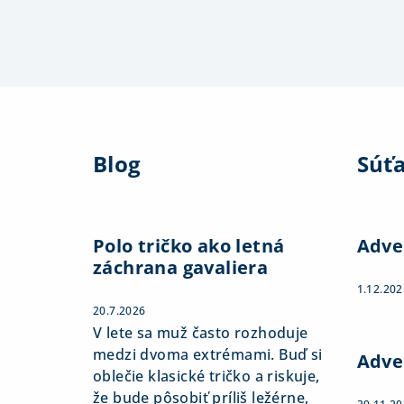
Z
á
Blog
Súť
p
ä
t
Polo tričko ako letná
Adve
záchrana gavaliera
i
1.12.202
e
20.7.2026
V lete sa muž často rozhoduje
medzi dvoma extrémami. Buď si
Adve
oblečie klasické tričko a riskuje,
že bude pôsobiť príliš ležérne,