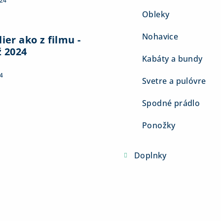
024
Obleky
Nohavice
ier ako z filmu -
ž 2024
Kabáty a bundy
4
Svetre a pulóvre
Spodné prádlo
Ponožky
Doplnky