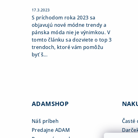
17.3.2023
S príchodom roka 2023 sa
objavujú nové módne trendy a
pánska móda nie je výnimkou. V
tomto článku sa dozviete o top 3
trendoch, ktoré vám pomôžu
byť š...
ADAMSHOP
NAK
Náš príbeh
Časté 
Predajne ADAM
Darče