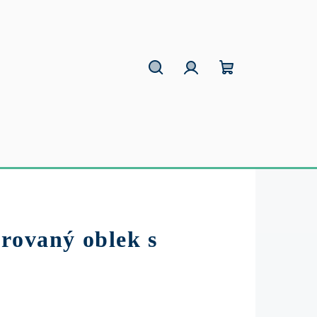
Hľadať
Prihlásenie
Nákupný
košík
rovaný oblek s