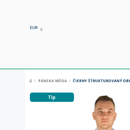
Prejsť
na
obsah
EUR
/
PÁNSKA MÓDA
/
ČIERNY ŠTRUKTUROVANÝ OB
DOMOV
Tip