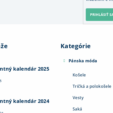
PRIHLÁSIŤ S
Preskočiť
kategórie
aže
Kategórie
Pánska móda
ntný kalendár 2025
Košele
5
Tričká a polokošele
Vesty
ntný kalendár 2024
Saká