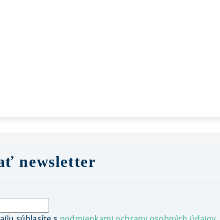
ť newsletter
ilu súhlasíte s
podmienkami ochrany osobných údajov