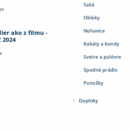
Saká
024
Obleky
Nohavice
ier ako z filmu -
ž 2024
Kabáty a bundy
4
Svetre a pulóvre
Spodné prádlo
Ponožky
Doplnky