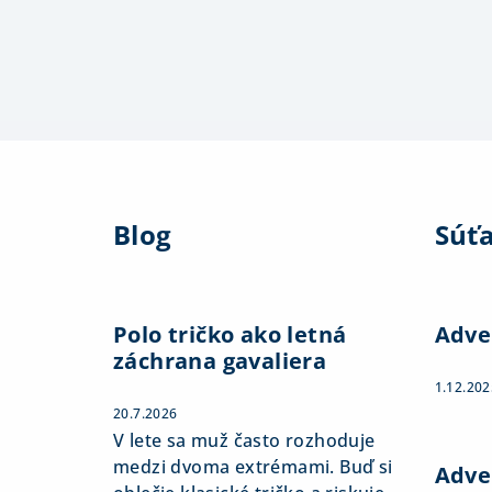
Z
á
Blog
Súť
p
ä
t
Polo tričko ako letná
Adve
záchrana gavaliera
i
1.12.202
e
20.7.2026
V lete sa muž často rozhoduje
medzi dvoma extrémami. Buď si
Adve