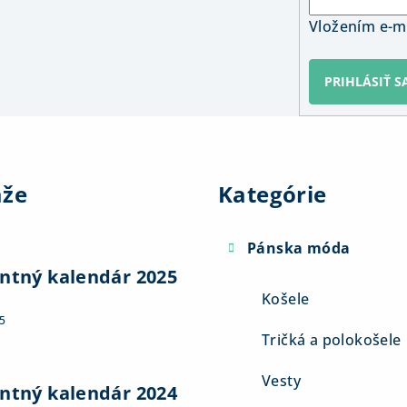
Vložením e-ma
PRIHLÁSIŤ S
Preskočiť
kategórie
aže
Kategórie
Pánska móda
ntný kalendár 2025
Košele
5
Tričká a polokošele
Vesty
ntný kalendár 2024