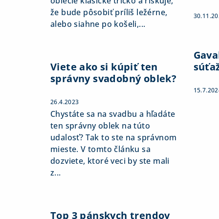
oblečie klasické tričko a riskuje,
že bude pôsobiť príliš ležérne,
30.11.2
alebo siahne po košeli,...
Gaval
Viete ako si kúpiť ten
súťa
správny svadobný oblek?
15.7.202
26.4.2023
Chystáte sa na svadbu a hľadáte
ten správny oblek na túto
udalosť? Tak to ste na správnom
mieste. V tomto článku sa
dozviete, ktoré veci by ste mali
z...
Top 3 pánskych trendov