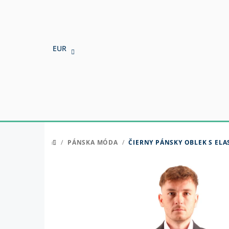
Prejsť
na
obsah
EUR
/
PÁNSKA MÓDA
/
ČIERNY PÁNSKY OBLEK S ELA
DOMOV