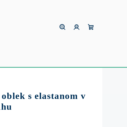
Hľadať
Prihlásenie
Nákupný
košík
oblek s elastanom v
ihu