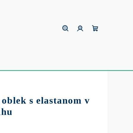
Hľadať
Prihlásenie
Nákupný
košík
oblek s elastanom v
ihu