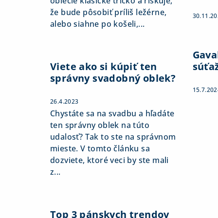
oblečie klasické tričko a riskuje,
že bude pôsobiť príliš ležérne,
30.11.2
alebo siahne po košeli,...
Gaval
Viete ako si kúpiť ten
súťa
správny svadobný oblek?
15.7.202
26.4.2023
Chystáte sa na svadbu a hľadáte
ten správny oblek na túto
udalosť? Tak to ste na správnom
mieste. V tomto článku sa
dozviete, ktoré veci by ste mali
z...
Top 3 pánskych trendov