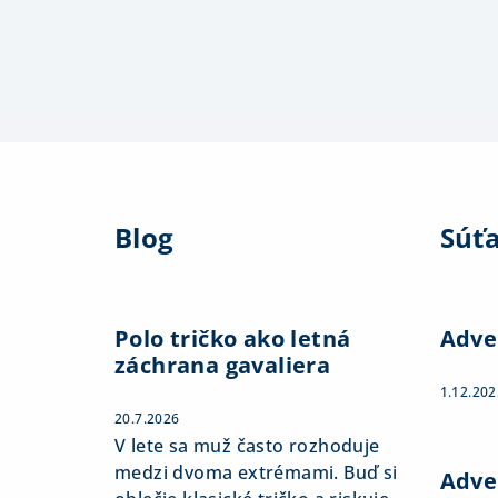
Z
á
Blog
Súť
p
ä
t
Polo tričko ako letná
Adve
záchrana gavaliera
i
1.12.202
e
20.7.2026
V lete sa muž často rozhoduje
medzi dvoma extrémami. Buď si
Adve