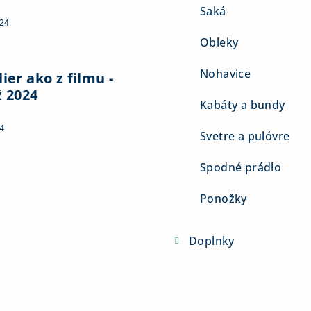
Saká
024
Obleky
Nohavice
ier ako z filmu -
ž 2024
Kabáty a bundy
4
Svetre a pulóvre
Spodné prádlo
Ponožky
Doplnky