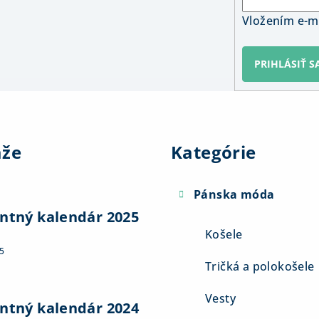
Vložením e-ma
PRIHLÁSIŤ S
Preskočiť
kategórie
aže
Kategórie
Pánska móda
ntný kalendár 2025
Košele
5
Tričká a polokošele
Vesty
ntný kalendár 2024