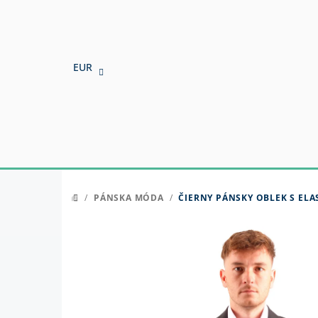
Prejsť
na
obsah
EUR
/
PÁNSKA MÓDA
/
ČIERNY PÁNSKY OBLEK S ELA
DOMOV