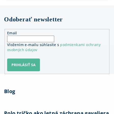
Odoberať newsletter
Email
Vložením e-mailu súhlasíte s
podmienkami ochrany
osobných údajov
PRIHLÁSIŤ SA
Z
á
Blog
p
ä
t
i
Polo tričko ako letná záchrana gavaliera