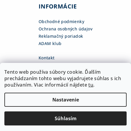
INFORMÁCIE
Obchodné podmienky
Ochrana osobných údajov
Reklamačný poriadok
ADAM klub
Kontakt
eshop
@
adamsk.eu
Tento web používa súbory cookie. Ďalším
+421 918 468 475
fb.com/adamshop.sk
prechádzaním tohto webu vyjadrujete súhlas s ich
adamshop.sk
používaním. Viac informácií nájdete
tu
.
@adamshop-sk
Nastavenie
Copyright 2026
ADAM Slovakia, s.r.o.
. Všetky práva
vyhradené.
Upraviť nastavenie cookies
Súhlasím
Vytvoril Shoptet