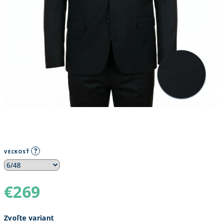
?
VEĽKOSŤ
€269
Jednotková
Zvoľte variant
cena: