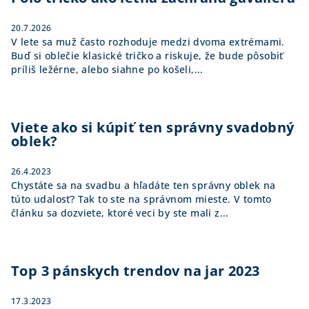
e
20.7.2026
V lete sa muž často rozhoduje medzi dvoma extrémami.
Buď si oblečie klasické tričko a riskuje, že bude pôsobiť
príliš ležérne, alebo siahne po košeli,...
Viete ako si kúpiť ten správny svadobný
oblek?
26.4.2023
Chystáte sa na svadbu a hľadáte ten správny oblek na
túto udalosť? Tak to ste na správnom mieste. V tomto
článku sa dozviete, ktoré veci by ste mali z...
Top 3 pánskych trendov na jar 2023
17.3.2023