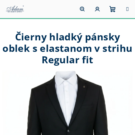
Prejsť
na
obsah
Nákupn
Hľadať
Prihlásenie
Čierny hladký pánsky
košík
oblek s elastanom v strihu
Regular fit