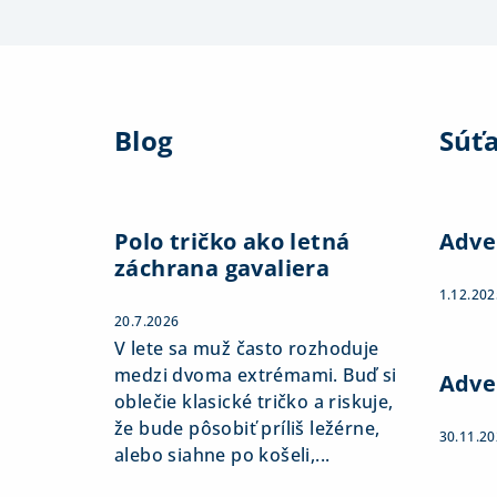
Z
á
Blog
Súť
p
ä
t
Polo tričko ako letná
Adve
záchrana gavaliera
i
1.12.202
e
20.7.2026
V lete sa muž často rozhoduje
medzi dvoma extrémami. Buď si
Adve
oblečie klasické tričko a riskuje,
že bude pôsobiť príliš ležérne,
30.11.2
alebo siahne po košeli,...