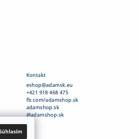
Kontakt
eshop
@
adamsk.eu
+421 918 468 475
fb.com/adamshop.sk
adamshop.sk
v
@adamshop-sk
Súhlasím