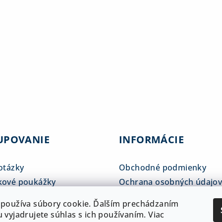
UPOVANIE
INFORMÁCIE
otázky
Obchodné podmienky
kové poukážky
Ochrana osobných údajo
tné tabuľky
Reklamačný poriadok
používa súbory cookie. Ďalším prechádzaním
 a doprava
ADAM klub
 vyjadrujete súhlas s ich používaním. Viac