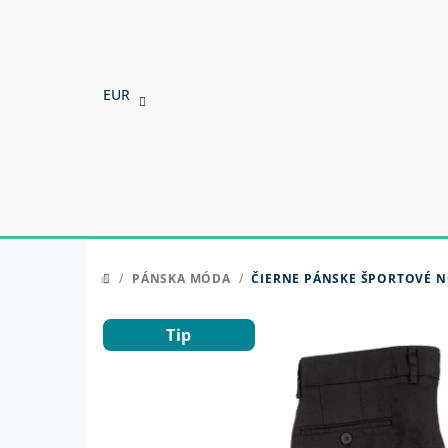
Prejsť
na
obsah
EUR
/
PÁNSKA MÓDA
/
ČIERNE PÁNSKE ŠPORTOVÉ 
DOMOV
Tip