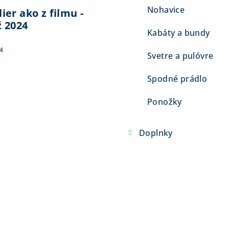
Nohavice
ier ako z filmu -
ž 2024
Kabáty a bundy
4
Svetre a pulóvre
Spodné prádlo
Ponožky
Doplnky