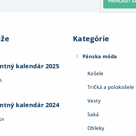
PRIHLÁSIŤ S
Preskočiť
kategórie
aže
Kategórie
Pánska móda
ntný kalendár 2025
Košele
5
Tričká a polokošele
Vesty
ntný kalendár 2024
Saká
024
Obleky