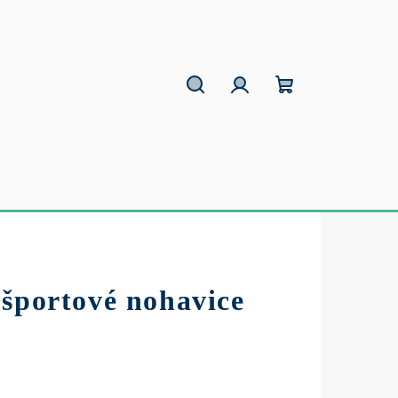
Hľadať
Prihlásenie
Nákupný
košík
 športové nohavice