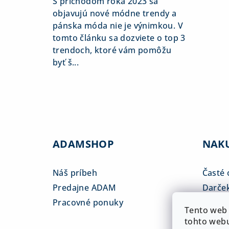
S príchodom roka 2023 sa
objavujú nové módne trendy a
pánska móda nie je výnimkou. V
tomto článku sa dozviete o top 3
trendoch, ktoré vám pomôžu
byť š...
ADAMSHOP
NAK
Náš príbeh
Časté 
Predajne ADAM
Darče
Pracovné ponuky
Veľkos
Tento web 
Platba
tohto webu