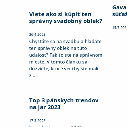
Gaval
Viete ako si kúpiť ten
súťa
správny svadobný oblek?
15.7.202
26.4.2023
Chystáte sa na svadbu a hľadáte
ten správny oblek na túto
udalosť? Tak to ste na správnom
mieste. V tomto článku sa
dozviete, ktoré veci by ste mali
z...
Top 3 pánskych trendov
na jar 2023
17.3.2023