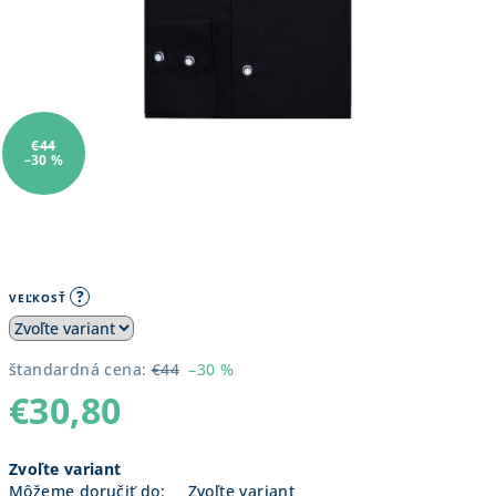
€44
–30 %
?
VEĽKOSŤ
štandardná cena:
€44
–30 %
€30,80
Jednotková
Zvoľte variant
cena:
Môžeme doručiť do:
Zvoľte variant