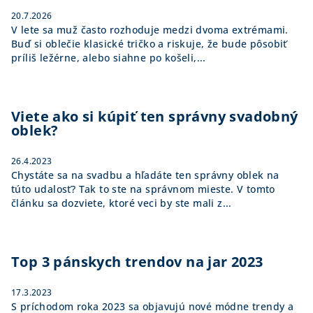
e
20.7.2026
V lete sa muž často rozhoduje medzi dvoma extrémami.
Buď si oblečie klasické tričko a riskuje, že bude pôsobiť
príliš ležérne, alebo siahne po košeli,...
Viete ako si kúpiť ten správny svadobný
oblek?
26.4.2023
Chystáte sa na svadbu a hľadáte ten správny oblek na
túto udalosť? Tak to ste na správnom mieste. V tomto
článku sa dozviete, ktoré veci by ste mali z...
Top 3 pánskych trendov na jar 2023
17.3.2023
S príchodom roka 2023 sa objavujú nové módne trendy a