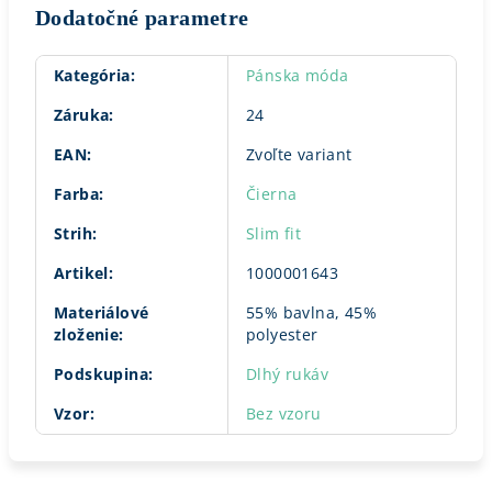
Dodatočné parametre
Kategória
:
Pánska móda
Záruka
:
24
EAN
:
Zvoľte variant
Farba
:
Čierna
Strih
:
Slim fit
Artikel
:
1000001643
Materiálové
55% bavlna, 45%
zloženie
:
polyester
Podskupina
:
Dlhý rukáv
Vzor
:
Bez vzoru