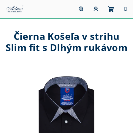
Prejsť
na
obsah
Nákupn
Hľadať
Prihlásenie
Čierna Košeľa v strihu
košík
Slim fit s Dlhým rukávom