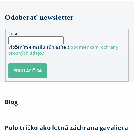
Odoberať newsletter
Email
Vložením e-mailu súhlasíte s
podmienkami ochrany
osobných údajov
PRIHLÁSIŤ SA
Z
á
Blog
p
ä
t
i
Polo tričko ako letná záchrana gavaliera