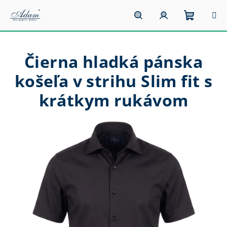
Prejsť
na
obsah
Nákupn
Hľadať
Prihlásenie
Čierna hladká pánska
košík
košeľa v strihu Slim fit s
krátkym rukávom