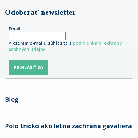
Odoberať newsletter
Email
Vložením e-mailu súhlasíte s
podmienkami ochrany
osobných údajov
PRIHLÁSIŤ SA
Z
á
Blog
p
ä
t
i
Polo tričko ako letná záchrana gavaliera
e