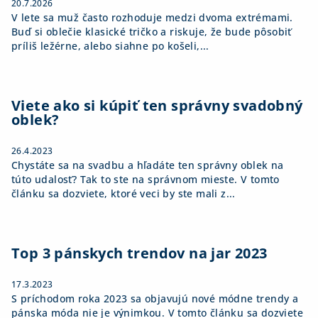
20.7.2026
V lete sa muž často rozhoduje medzi dvoma extrémami.
Buď si oblečie klasické tričko a riskuje, že bude pôsobiť
príliš ležérne, alebo siahne po košeli,...
Viete ako si kúpiť ten správny svadobný
oblek?
26.4.2023
Chystáte sa na svadbu a hľadáte ten správny oblek na
túto udalosť? Tak to ste na správnom mieste. V tomto
článku sa dozviete, ktoré veci by ste mali z...
Top 3 pánskych trendov na jar 2023
17.3.2023
S príchodom roka 2023 sa objavujú nové módne trendy a
pánska móda nie je výnimkou. V tomto článku sa dozviete