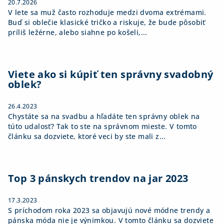
20.7.2026
V lete sa muž často rozhoduje medzi dvoma extrémami.
Buď si oblečie klasické tričko a riskuje, že bude pôsobiť
príliš ležérne, alebo siahne po košeli,...
Viete ako si kúpiť ten správny svadobný
oblek?
26.4.2023
Chystáte sa na svadbu a hľadáte ten správny oblek na
túto udalosť? Tak to ste na správnom mieste. V tomto
článku sa dozviete, ktoré veci by ste mali z...
Top 3 pánskych trendov na jar 2023
17.3.2023
S príchodom roka 2023 sa objavujú nové módne trendy a
pánska móda nie je výnimkou. V tomto článku sa dozviete