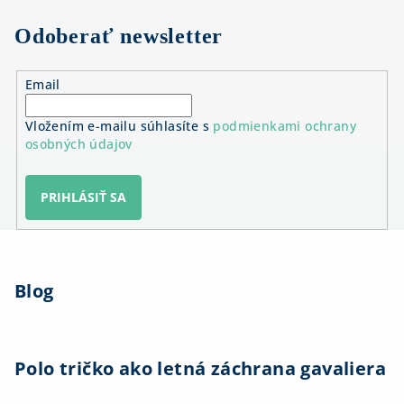
Odoberať newsletter
Email
Vložením e-mailu súhlasíte s
podmienkami ochrany
osobných údajov
PRIHLÁSIŤ SA
Z
á
Blog
p
ä
t
i
Polo tričko ako letná záchrana gavaliera
e