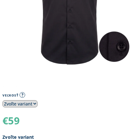
?
VEĽKOSŤ
€59
Jednotková
Zvoľte variant
cena: