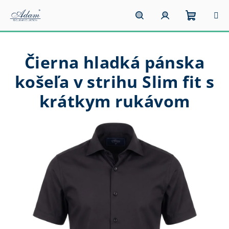
Prejsť
na
obsah
Nákupn
Hľadať
Prihlásenie
Čierna hladká pánska
košík
košeľa v strihu Slim fit s
krátkym rukávom