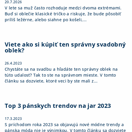
20.7.2026
V lete sa muž často rozhoduje medzi dvoma extrémami.
Buď si oblečie klasické tričko a riskuje, že bude pôsobiť
príliš ležérne, alebo siahne po košeli,...
Viete ako si kúpiť ten správny svadobný
oblek?
26.4.2023
Chystáte sa na svadbu a hľadáte ten správny oblek na
túto udalosť? Tak to ste na správnom mieste. V tomto
článku sa dozviete, ktoré veci by ste mali z...
Top 3 pánskych trendov na jar 2023
17.3.2023
S príchodom roka 2023 sa objavujú nové módne trendy a
pánska móda nie je výnimkou. V tomto článku sa dozviete