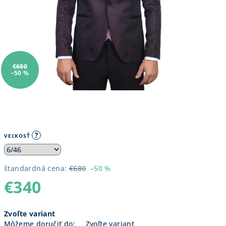
€680
–50 %
?
VEĽKOSŤ
štandardná cena:
€680
–50 %
€340
Jednotková
Zvoľte variant
cena:
Môžeme doručiť do:
Zvoľte variant