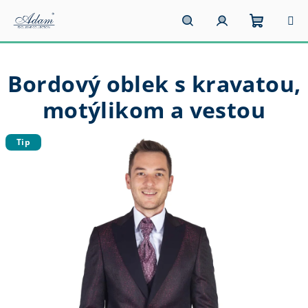
Prejsť
na
obsah
Nákupn
Hľadať
Prihlásenie
Bordový oblek s kravatou,
košík
motýlikom a vestou
Tip