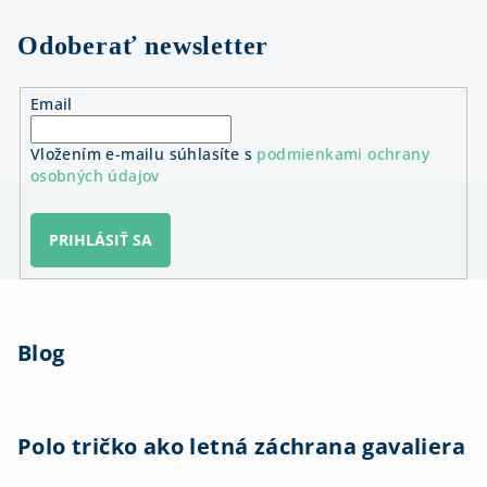
Odoberať newsletter
Email
Vložením e-mailu súhlasíte s
podmienkami ochrany
osobných údajov
PRIHLÁSIŤ SA
Z
á
Blog
p
ä
t
i
Polo tričko ako letná záchrana gavaliera
e