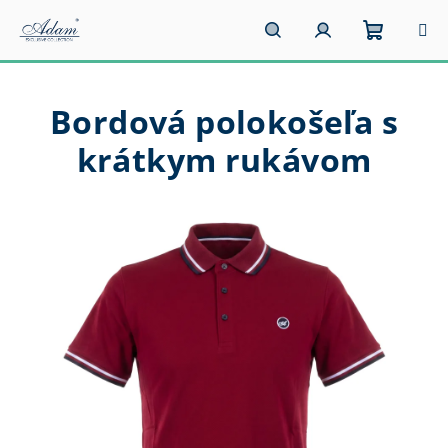
Prejsť
na
obsah
Nákupn
Hľadať
Prihlásenie
Bordová polokošeľa s
košík
krátkym rukávom