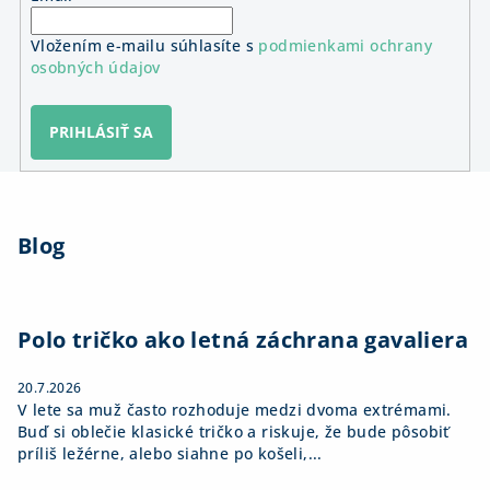
Vložením e-mailu súhlasíte s
podmienkami ochrany
osobných údajov
PRIHLÁSIŤ SA
Z
á
Blog
p
ä
t
i
Polo tričko ako letná záchrana gavaliera
e
20.7.2026
V lete sa muž často rozhoduje medzi dvoma extrémami.
Buď si oblečie klasické tričko a riskuje, že bude pôsobiť
príliš ležérne, alebo siahne po košeli,...