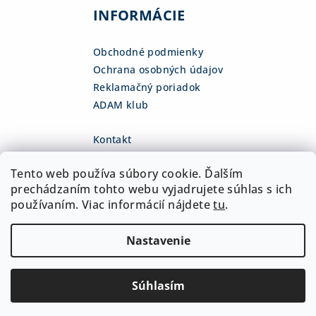
INFORMÁCIE
Obchodné podmienky
Ochrana osobných údajov
Reklamačný poriadok
ADAM klub
Kontakt
eshop
@
adamsk.eu
Tento web používa súbory cookie. Ďalším
+421 918 468 475
fb.com/adamshop.sk
prechádzaním tohto webu vyjadrujete súhlas s ich
adamshop.sk
používaním. Viac informácií nájdete
tu
.
@adamshop-sk
Nastavenie
Copyright 2026
ADAM Slovakia, s.r.o.
. Všetky práva
vyhradené.
Upraviť nastavenie cookies
Súhlasím
Vytvoril Shoptet