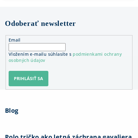
Odoberať newsletter
Email
Vložením e-mailu súhlasíte s
podmienkami ochrany
osobných údajov
PRIHLÁSIŤ SA
Z
á
Blog
p
ä
t
i
Polo tričko ako letná záchrana gavaliera