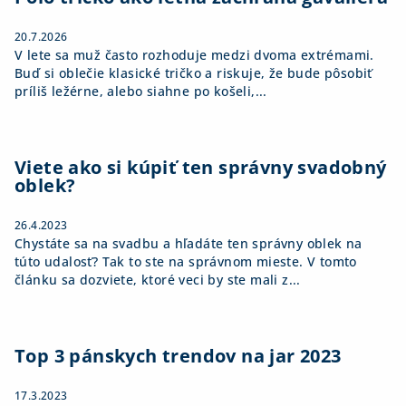
e
20.7.2026
V lete sa muž často rozhoduje medzi dvoma extrémami.
Buď si oblečie klasické tričko a riskuje, že bude pôsobiť
príliš ležérne, alebo siahne po košeli,...
Viete ako si kúpiť ten správny svadobný
oblek?
26.4.2023
Chystáte sa na svadbu a hľadáte ten správny oblek na
túto udalosť? Tak to ste na správnom mieste. V tomto
článku sa dozviete, ktoré veci by ste mali z...
Top 3 pánskych trendov na jar 2023
17.3.2023