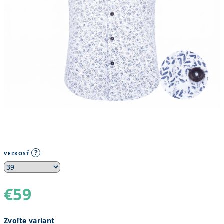
?
VEĽKOSŤ
€59
Jednotková
Zvoľte variant
cena: