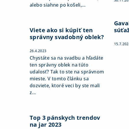
30.11.2
alebo siahne po košeli,...
Gaval
Viete ako si kúpiť ten
súťa
správny svadobný oblek?
15.7.202
26.4.2023
Chystáte sa na svadbu a hľadáte
ten správny oblek na túto
udalosť? Tak to ste na správnom
mieste. V tomto článku sa
dozviete, ktoré veci by ste mali
z...
Top 3 pánskych trendov
na jar 2023