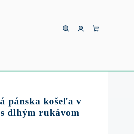
Hľadať
Prihlásenie
Nákupný
košík
ná pánska košeľa v
t s dlhým rukávom