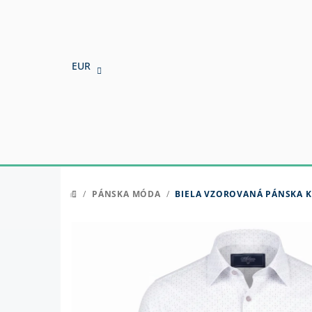
Prejsť
na
obsah
EUR
/
PÁNSKA MÓDA
/
BIELA VZOROVANÁ PÁNSKA K
DOMOV