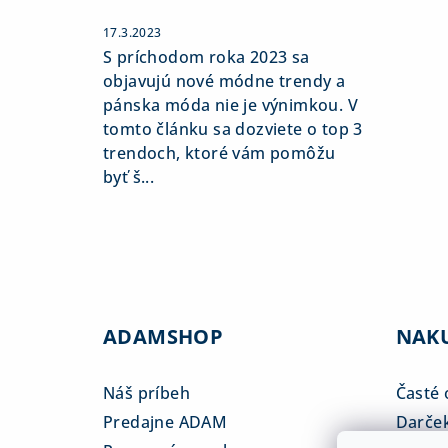
17.3.2023
S príchodom roka 2023 sa
objavujú nové módne trendy a
pánska móda nie je výnimkou. V
tomto článku sa dozviete o top 3
trendoch, ktoré vám pomôžu
byť š...
ADAMSHOP
NAK
Náš príbeh
Časté 
Predajne ADAM
Darče