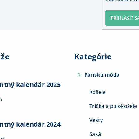
PRIHLÁSIŤ S
Preskočiť
kategórie
aže
Kategórie
Pánska móda
ntný kalendár 2025
Košele
5
Tričká a polokošele
Vesty
ntný kalendár 2024
Saká