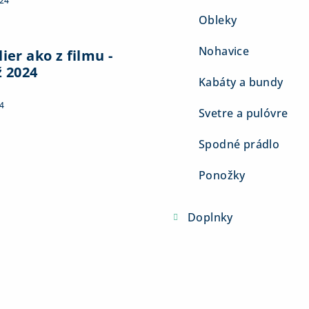
024
Obleky
Nohavice
ier ako z filmu -
ž 2024
Kabáty a bundy
4
Svetre a pulóvre
Spodné prádlo
Ponožky
Doplnky