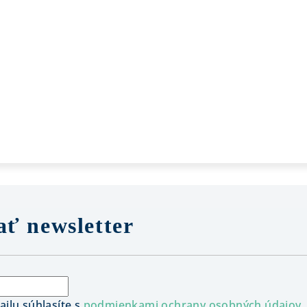
ť newsletter
ilu súhlasíte s
podmienkami ochrany osobných údajov