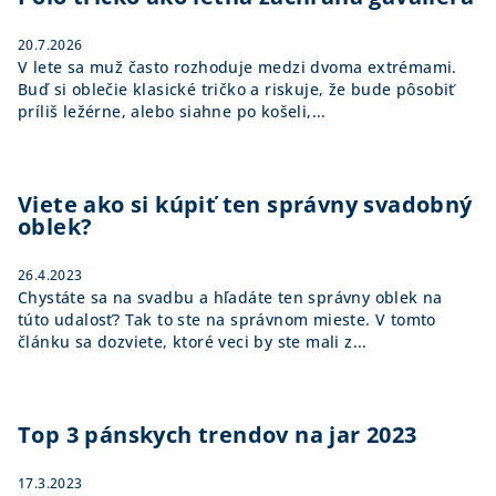
e
20.7.2026
V lete sa muž často rozhoduje medzi dvoma extrémami.
Buď si oblečie klasické tričko a riskuje, že bude pôsobiť
príliš ležérne, alebo siahne po košeli,...
Viete ako si kúpiť ten správny svadobný
oblek?
26.4.2023
Chystáte sa na svadbu a hľadáte ten správny oblek na
túto udalosť? Tak to ste na správnom mieste. V tomto
článku sa dozviete, ktoré veci by ste mali z...
Top 3 pánskych trendov na jar 2023
17.3.2023