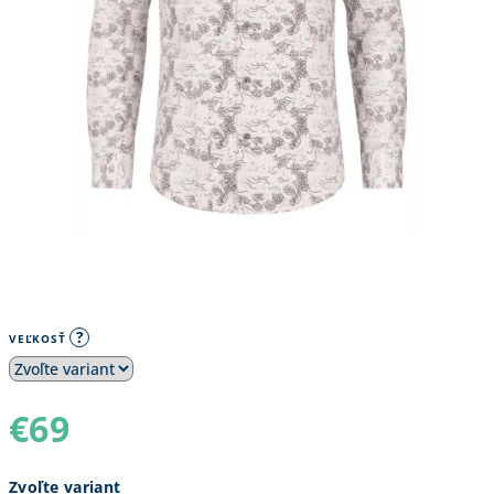
?
VEĽKOSŤ
€69
Jednotková
Zvoľte variant
cena: