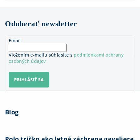
Odoberať newsletter
Email
Vložením e-mailu súhlasíte s
podmienkami ochrany
osobných údajov
PRIHLÁSIŤ SA
Z
á
Blog
p
ä
t
i
Polo tričko ako letná záchrana gavaliera