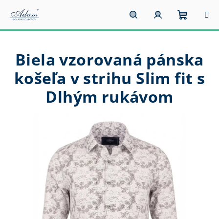
Prejsť
na
obsah
Nákupn
Hľadať
Prihlásenie
Biela vzorovaná pánska
košík
košeľa v strihu Slim fit s
Dlhým rukávom