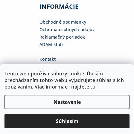
INFORMÁCIE
Obchodné podmienky
Ochrana osobných údajov
Reklamačný poriadok
ADAM klub
Kontakt
eshop
@
adamsk.eu
Tento web používa súbory cookie. Ďalším
+421 918 468 475
fb.com/adamshop.sk
prechádzaním tohto webu vyjadrujete súhlas s ich
adamshop.sk
používaním. Viac informácií nájdete
tu
.
@adamshop-sk
Nastavenie
Copyright 2026
ADAM Slovakia, s.r.o.
. Všetky práva
vyhradené.
Upraviť nastavenie cookies
Súhlasím
Vytvoril Shoptet