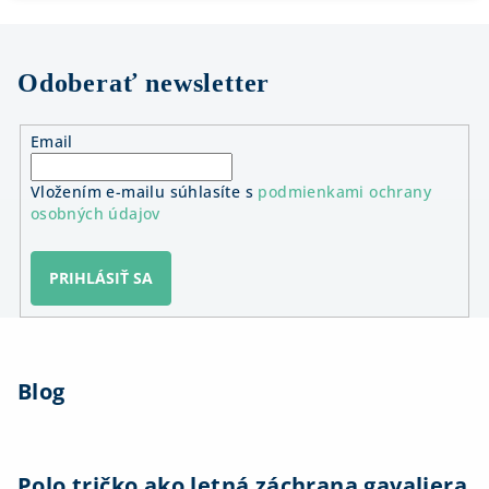
Odoberať newsletter
Email
Vložením e-mailu súhlasíte s
podmienkami ochrany
osobných údajov
PRIHLÁSIŤ SA
Z
á
Blog
p
ä
t
i
Polo tričko ako letná záchrana gavaliera