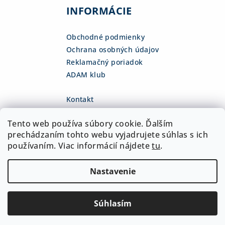
INFORMÁCIE
Obchodné podmienky
Ochrana osobných údajov
Reklamačný poriadok
ADAM klub
Kontakt
eshop
@
adamsk.eu
Tento web používa súbory cookie. Ďalším
+421 918 468 475
fb.com/adamshop.sk
prechádzaním tohto webu vyjadrujete súhlas s ich
adamshop.sk
používaním. Viac informácií nájdete
tu
.
@adamshop-sk
Nastavenie
Copyright 2026
ADAM Slovakia, s.r.o.
. Všetky práva
vyhradené.
Upraviť nastavenie cookies
Súhlasím
Vytvoril Shoptet