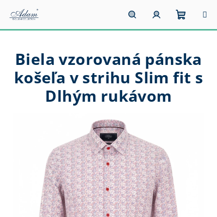
Prejsť
na
obsah
Nákupn
Hľadať
Prihlásenie
Biela vzorovaná pánska
košík
košeľa v strihu Slim fit s
Dlhým rukávom