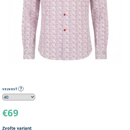
?
VEĽKOSŤ
€69
Jednotková
Zvoľte variant
cena: