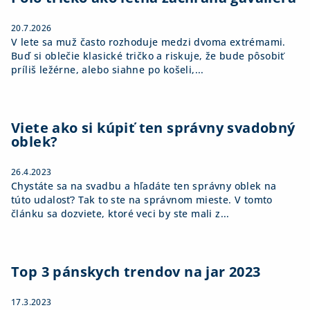
e
20.7.2026
V lete sa muž často rozhoduje medzi dvoma extrémami.
Buď si oblečie klasické tričko a riskuje, že bude pôsobiť
príliš ležérne, alebo siahne po košeli,...
Viete ako si kúpiť ten správny svadobný
oblek?
26.4.2023
Chystáte sa na svadbu a hľadáte ten správny oblek na
túto udalosť? Tak to ste na správnom mieste. V tomto
článku sa dozviete, ktoré veci by ste mali z...
Top 3 pánskych trendov na jar 2023
17.3.2023