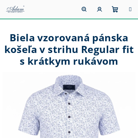
Prejsť
na
obsah
Nákupn
Hľadať
Prihlásenie
Biela vzorovaná pánska
košík
košeľa v strihu Regular fit
s krátkym rukávom