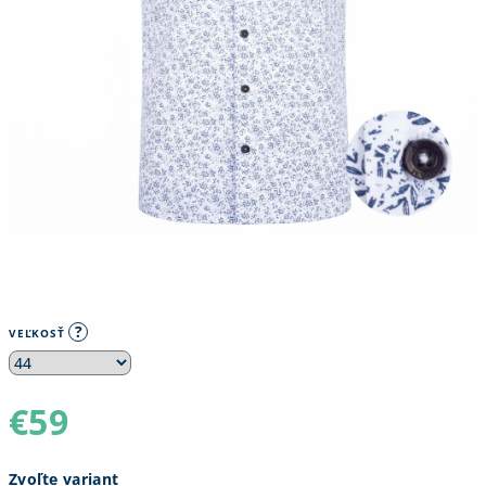
?
VEĽKOSŤ
€59
Jednotková
Zvoľte variant
cena: