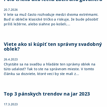
e
20.7.2026
V lete sa muž často rozhoduje medzi dvoma extrémami.
Buď si oblečie klasické tričko a riskuje, že bude pôsobiť
príliš ležérne, alebo siahne po košeli,...
Viete ako si kúpiť ten správny svadobný
oblek?
26.4.2023
Chystáte sa na svadbu a hľadáte ten správny oblek na
túto udalosť? Tak to ste na správnom mieste. V tomto
článku sa dozviete, ktoré veci by ste mali z...
Top 3 pánskych trendov na jar 2023
17.3.2023