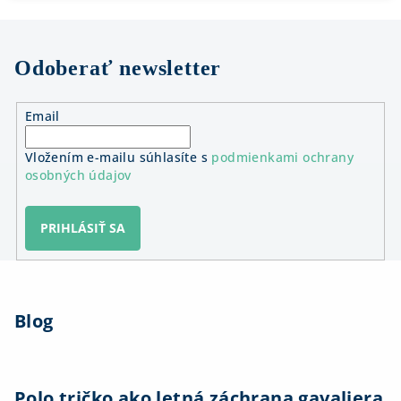
Odoberať newsletter
Email
Vložením e-mailu súhlasíte s
podmienkami ochrany
osobných údajov
PRIHLÁSIŤ SA
Z
á
Blog
p
ä
t
i
Polo tričko ako letná záchrana gavaliera