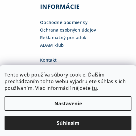
INFORMÁCIE
Obchodné podmienky
Ochrana osobných údajov
Reklamačný poriadok
ADAM klub
Kontakt
eshop
@
adamsk.eu
Tento web používa súbory cookie. Ďalším
+421 918 468 475
fb.com/adamshop.sk
prechádzaním tohto webu vyjadrujete súhlas s ich
adamshop.sk
používaním. Viac informácií nájdete
tu
.
@adamshop-sk
Nastavenie
Copyright 2026
ADAM Slovakia, s.r.o.
. Všetky práva
vyhradené.
Upraviť nastavenie cookies
Súhlasím
Vytvoril Shoptet