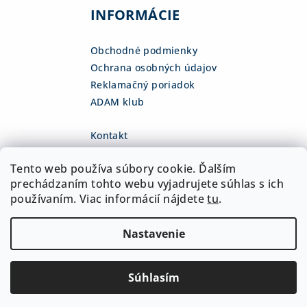
INFORMÁCIE
Obchodné podmienky
Ochrana osobných údajov
Reklamačný poriadok
ADAM klub
Kontakt
eshop
@
adamsk.eu
Tento web používa súbory cookie. Ďalším
+421 918 468 475
fb.com/adamshop.sk
prechádzaním tohto webu vyjadrujete súhlas s ich
adamshop.sk
používaním. Viac informácií nájdete
tu
.
@adamshop-sk
Nastavenie
Copyright 2026
ADAM Slovakia, s.r.o.
. Všetky práva
vyhradené.
Upraviť nastavenie cookies
Súhlasím
Vytvoril Shoptet