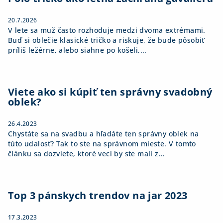
e
20.7.2026
V lete sa muž často rozhoduje medzi dvoma extrémami.
Buď si oblečie klasické tričko a riskuje, že bude pôsobiť
príliš ležérne, alebo siahne po košeli,...
Viete ako si kúpiť ten správny svadobný
oblek?
26.4.2023
Chystáte sa na svadbu a hľadáte ten správny oblek na
túto udalosť? Tak to ste na správnom mieste. V tomto
článku sa dozviete, ktoré veci by ste mali z...
Top 3 pánskych trendov na jar 2023
17.3.2023