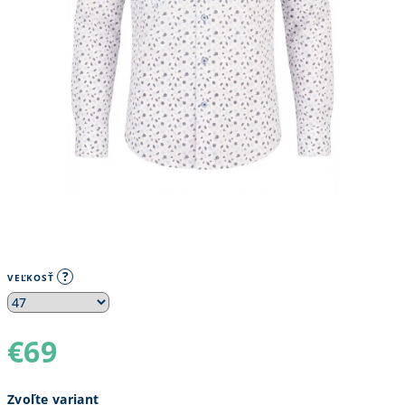
?
VEĽKOSŤ
€69
Jednotková
Zvoľte variant
cena: