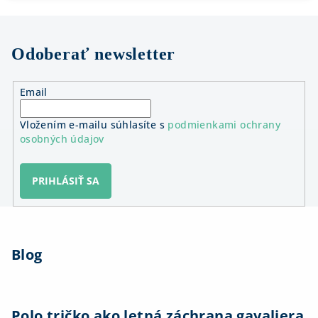
Odoberať newsletter
Email
Vložením e-mailu súhlasíte s
podmienkami ochrany
osobných údajov
PRIHLÁSIŤ SA
Z
á
Blog
p
ä
t
i
Polo tričko ako letná záchrana gavaliera