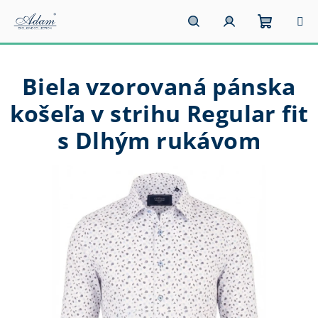
Prejsť
na
obsah
Nákupn
Hľadať
Prihlásenie
Biela vzorovaná pánska
košík
košeľa v strihu Regular fit
s Dlhým rukávom