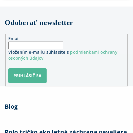
Odoberať newsletter
Email
Vložením e-mailu súhlasíte s
podmienkami ochrany
osobných údajov
PRIHLÁSIŤ SA
Z
á
Blog
p
ä
t
i
Polo tričko ako letná záchrana gavaliera