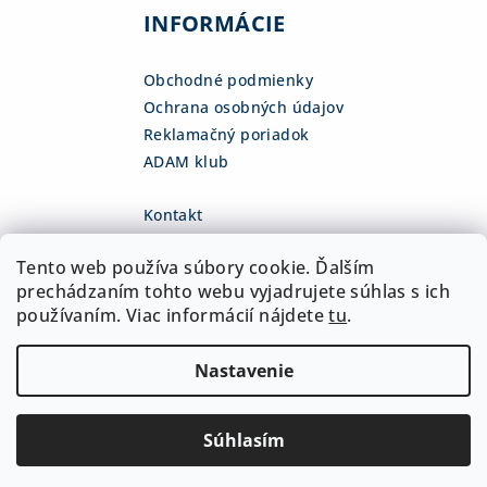
INFORMÁCIE
Obchodné podmienky
Ochrana osobných údajov
Reklamačný poriadok
ADAM klub
Kontakt
eshop
@
adamsk.eu
Tento web používa súbory cookie. Ďalším
+421 918 468 475
fb.com/adamshop.sk
prechádzaním tohto webu vyjadrujete súhlas s ich
adamshop.sk
používaním. Viac informácií nájdete
tu
.
@adamshop-sk
Nastavenie
Copyright 2026
ADAM Slovakia, s.r.o.
. Všetky práva
vyhradené.
Upraviť nastavenie cookies
Súhlasím
Vytvoril Shoptet