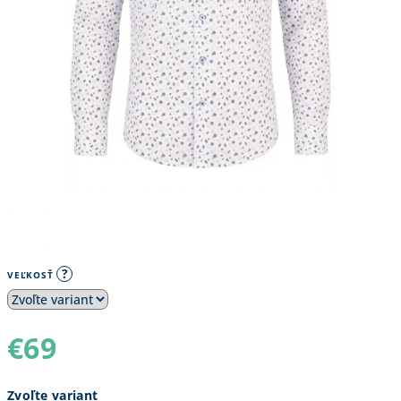
?
VEĽKOSŤ
€69
Jednotková
Zvoľte variant
cena: