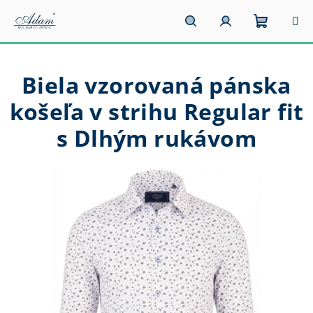
Prejsť
na
obsah
Nákupn
Hľadať
Prihlásenie
Biela vzorovaná pánska
košík
košeľa v strihu Regular fit
s Dlhým rukávom