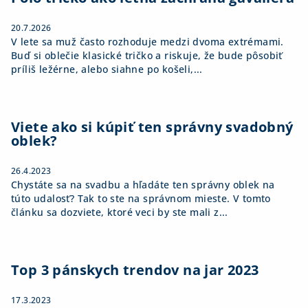
e
20.7.2026
V lete sa muž často rozhoduje medzi dvoma extrémami.
Buď si oblečie klasické tričko a riskuje, že bude pôsobiť
príliš ležérne, alebo siahne po košeli,...
Viete ako si kúpiť ten správny svadobný
oblek?
26.4.2023
Chystáte sa na svadbu a hľadáte ten správny oblek na
túto udalosť? Tak to ste na správnom mieste. V tomto
článku sa dozviete, ktoré veci by ste mali z...
Top 3 pánskych trendov na jar 2023
17.3.2023