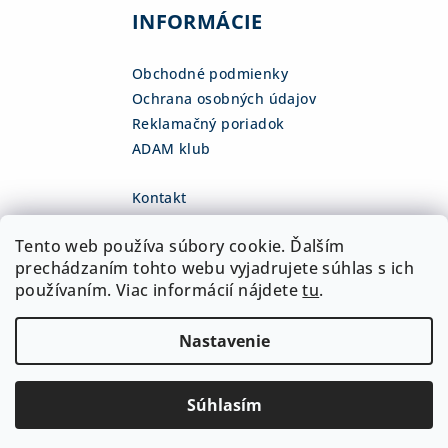
INFORMÁCIE
Obchodné podmienky
Ochrana osobných údajov
Reklamačný poriadok
ADAM klub
Kontakt
eshop
@
adamsk.eu
Tento web používa súbory cookie. Ďalším
+421 918 468 475
fb.com/adamshop.sk
prechádzaním tohto webu vyjadrujete súhlas s ich
adamshop.sk
používaním. Viac informácií nájdete
tu
.
@adamshop-sk
Nastavenie
Copyright 2026
ADAM Slovakia, s.r.o.
. Všetky práva
vyhradené.
Upraviť nastavenie cookies
Súhlasím
Vytvoril Shoptet