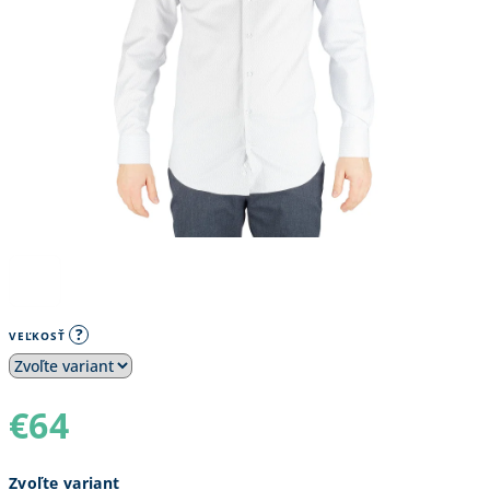
?
VEĽKOSŤ
€64
Jednotková
Zvoľte variant
cena: