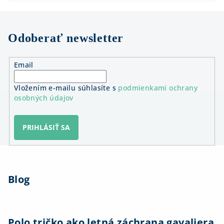
Odoberať newsletter
Email
Vložením e-mailu súhlasíte s
podmienkami ochrany
osobných údajov
PRIHLÁSIŤ SA
Z
á
Blog
p
ä
t
i
Polo tričko ako letná záchrana gavaliera