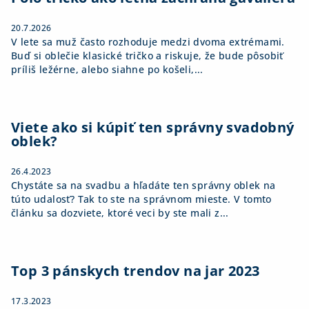
e
20.7.2026
V lete sa muž často rozhoduje medzi dvoma extrémami.
Buď si oblečie klasické tričko a riskuje, že bude pôsobiť
príliš ležérne, alebo siahne po košeli,...
Viete ako si kúpiť ten správny svadobný
oblek?
26.4.2023
Chystáte sa na svadbu a hľadáte ten správny oblek na
túto udalosť? Tak to ste na správnom mieste. V tomto
článku sa dozviete, ktoré veci by ste mali z...
Top 3 pánskych trendov na jar 2023
17.3.2023