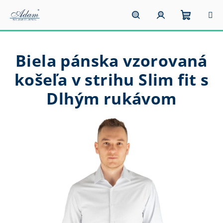
Prejsť
na
obsah
Nákupn
Hľadať
Prihlásenie
Biela pánska vzorovaná
košík
košeľa v strihu Slim fit s
Dlhým rukávom