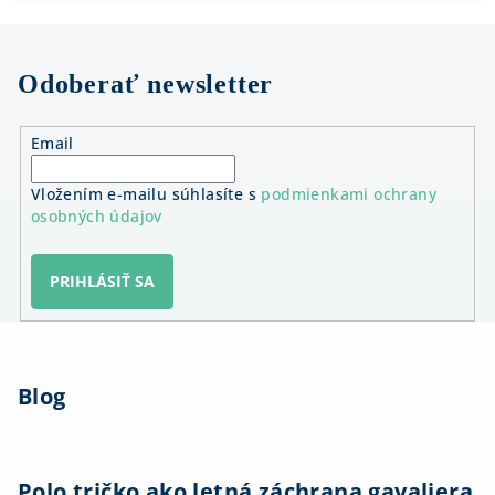
Odoberať newsletter
Email
Vložením e-mailu súhlasíte s
podmienkami ochrany
osobných údajov
PRIHLÁSIŤ SA
Z
á
Blog
p
ä
t
i
Polo tričko ako letná záchrana gavaliera