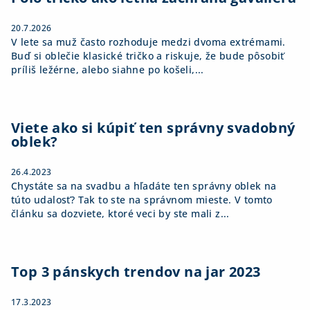
e
20.7.2026
V lete sa muž často rozhoduje medzi dvoma extrémami.
Buď si oblečie klasické tričko a riskuje, že bude pôsobiť
príliš ležérne, alebo siahne po košeli,...
Viete ako si kúpiť ten správny svadobný
oblek?
26.4.2023
Chystáte sa na svadbu a hľadáte ten správny oblek na
túto udalosť? Tak to ste na správnom mieste. V tomto
článku sa dozviete, ktoré veci by ste mali z...
Top 3 pánskych trendov na jar 2023
17.3.2023