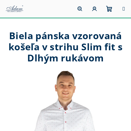
Prejsť
na
obsah
Nákupn
Hľadať
Prihlásenie
Biela pánska vzorovaná
košík
košeľa v strihu Slim fit s
Dlhým rukávom