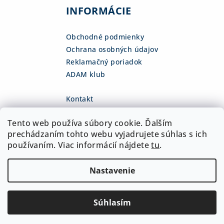
INFORMÁCIE
Obchodné podmienky
Ochrana osobných údajov
Reklamačný poriadok
ADAM klub
Kontakt
eshop
@
adamsk.eu
Tento web používa súbory cookie. Ďalším
+421 918 468 475
fb.com/adamshop.sk
prechádzaním tohto webu vyjadrujete súhlas s ich
adamshop.sk
používaním. Viac informácií nájdete
tu
.
@adamshop-sk
Nastavenie
Copyright 2026
ADAM Slovakia, s.r.o.
. Všetky práva
vyhradené.
Upraviť nastavenie cookies
Súhlasím
Vytvoril Shoptet