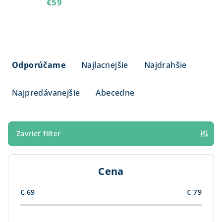
€59
R
a
Odporúčame
Najlacnejšie
Najdrahšie
d
e
Najpredávanejšie
Abecedne
n
i
e
Zavrieť filter
p
r
Cena
o
d
€
69
€
79
u
k