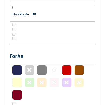
t
o
Na sklade
18
v
Farba