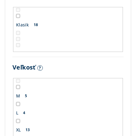
Klasik
18
Veľkosť
?
M
5
L
4
XL
13