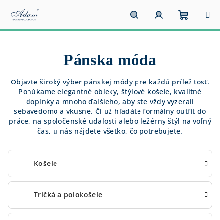
Prejsť
na
obsah
Nákupn
Hľadať
Prihlásenie
Pánska móda
košík
Objavte široký výber pánskej módy pre každú príležitosť.
Ponúkame elegantné obleky, štýlové košele, kvalitné
doplnky a mnoho ďalšieho, aby ste vždy vyzerali
sebavedomo a vkusne. Či už hľadáte formálny outfit do
práce, na spoločenské udalosti alebo ležérny štýl na voľný
čas, u nás nájdete všetko, čo potrebujete.
Košele
Tričká a polokošele