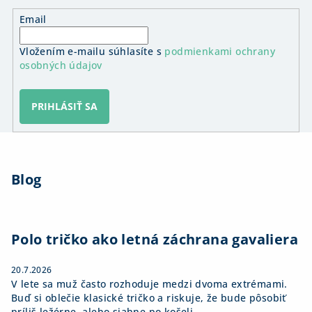
r
v
Email
k
y
Vložením e-mailu súhlasíte s
podmienkami ochrany
v
osobných údajov
ý
p
PRIHLÁSIŤ SA
i
s
Z
u
á
Blog
p
ä
t
i
Polo tričko ako letná záchrana gavaliera
e
20.7.2026
V lete sa muž často rozhoduje medzi dvoma extrémami.
Buď si oblečie klasické tričko a riskuje, že bude pôsobiť
príliš ležérne, alebo siahne po košeli,...