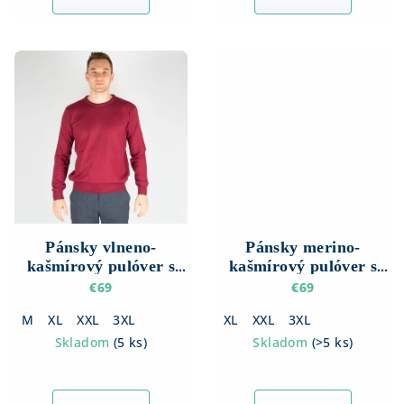
Pánsky vlneno-
Pánsky merino-
kašmírový pulóver s
kašmírový pulóver s
okrúhlym výstrihom
okrúhlym výstrihom
€69
€69
M
XL
XXL
3XL
XL
XXL
3XL
Skladom
(
5 ks
)
Skladom
(
>5 ks
)