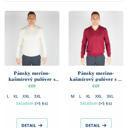
V
ý
p
i
s
p
r
o
d
Pánsky merino-
Pánsky merino-
kašmírový pulóver s
kašmírový pulóver s V
u
okrúhlym výstrihom
výstrihom
€69
€69
k
L
XL
XXL
3XL
M
L
XL
XXL
3XL
t
Skladom
(
>5 ks
)
Skladom
(
>5 ks
)
o
v
DETAIL
DETAIL