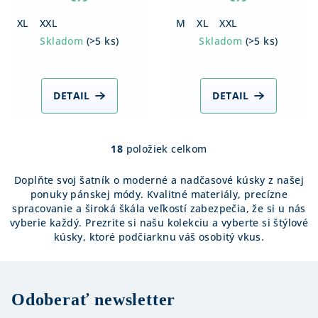
XL
XXL
M
XL
XXL
Skladom
(
>5 ks
)
Skladom
(
>5 ks
)
DETAIL
DETAIL
18
položiek celkom
O
v
Doplňte svoj šatník o moderné a nadčasové kúsky z našej
l
ponuky pánskej módy. Kvalitné materiály, precízne
á
spracovanie a široká škála veľkostí zabezpečia, že si u nás
d
vyberie každý. Prezrite si našu kolekciu a vyberte si štýlové
a
kúsky, ktoré podčiarknu váš osobitý vkus.
c
i
e
Odoberať newsletter
p