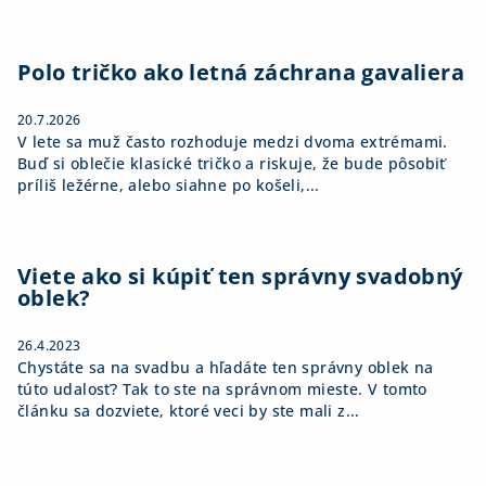
ä
t
i
Polo tričko ako letná záchrana gavaliera
e
20.7.2026
V lete sa muž často rozhoduje medzi dvoma extrémami.
Buď si oblečie klasické tričko a riskuje, že bude pôsobiť
príliš ležérne, alebo siahne po košeli,...
Viete ako si kúpiť ten správny svadobný
oblek?
26.4.2023
Chystáte sa na svadbu a hľadáte ten správny oblek na
túto udalosť? Tak to ste na správnom mieste. V tomto
článku sa dozviete, ktoré veci by ste mali z...