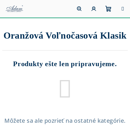
Prejsť
na
obsah
Nákupn
Hľadať
Prihlásenie
Oranžová Voľnočasová Klasik
košík
Produkty ešte len pripravujeme.
Môžete sa ale pozrieť na ostatné kategórie.