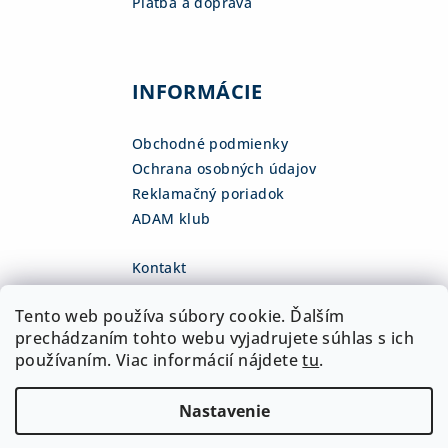
Platba a doprava
INFORMÁCIE
Obchodné podmienky
Ochrana osobných údajov
Reklamačný poriadok
ADAM klub
Kontakt
eshop
@
adamsk.eu
Tento web používa súbory cookie. Ďalším
+421 918 468 475
fb.com/adamshop.sk
prechádzaním tohto webu vyjadrujete súhlas s ich
adamshop.sk
používaním. Viac informácií nájdete
tu
.
@adamshop-sk
Nastavenie
Copyright 2026
ADAM Slovakia, s.r.o.
. Všetky práva