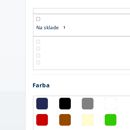
n
ý
p
Na sklade
1
a
n
e
l
Farba