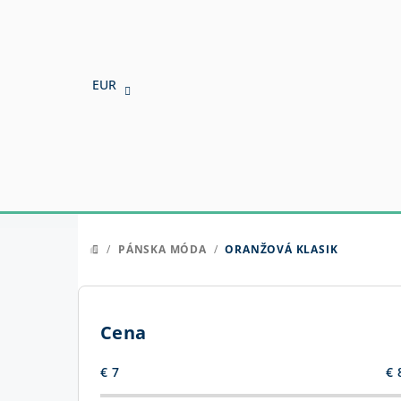
Prejsť
na
obsah
EUR
/
PÁNSKA MÓDA
/
ORANŽOVÁ KLASIK
DOMOV
B
o
Cena
č
€
7
€