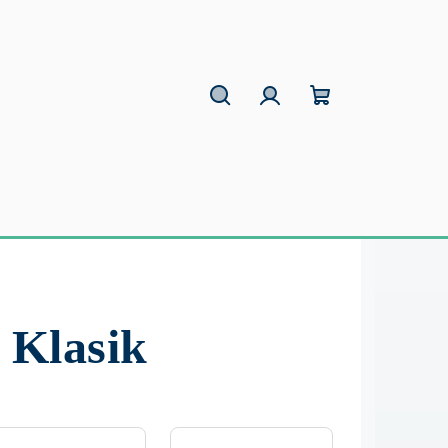
Hľadať
Prihlásenie
Nákupný
košík
 Klasik