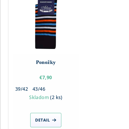
ý
n
p
i
i
e
s
p
p
r
r
o
Ponožky
o
d
d
€7,90
u
u
k
39/42
43/46
k
Skladom
(
2 ks
)
t
t
o
o
DETAIL
v