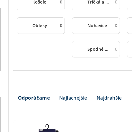
Košele
Tričká a polokošele
Obleky
Nohavice
Spodné prádlo
R
Odporúčame
Najlacnejšie
Najdrahšie
a
d
V
e