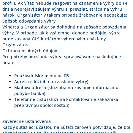
profil). Ak víťaz nebude reagovať na oznámenie výhry do 14
dní a neprejaví záujem výhru si prevziať, stráca na výhru
nárok. Organizátor v takom prípade žrebovanie neopakuje!
Spôsob odovzdania výhry
Výherca a Organizátor sa dohodnú na spôsobe odovzdania
výhry. V prípade, ak k vzájomnej dohode nedôjde, výhra
bude zaslaná GLS kuriérom výhercovi na náklady
Organizátora.
Ochrana osobných údajov
Pre potreby odoslania výhry, spracovávame nasledujúce
údaje.
Používateľské meno na FB
Adresa (slúži iba na zaslanie výhry)
Mailová adresa (slúži iba na zaslanie informácií o
pohybe balíka)
Telefónne číslo (slúži na kontaktovanie zákazníka
prepravnou spoločnosťou)
Záverečné ustanovenia
Každý súťažiaci účasťou na Súťaži zároveň potvrdzuje, že bol