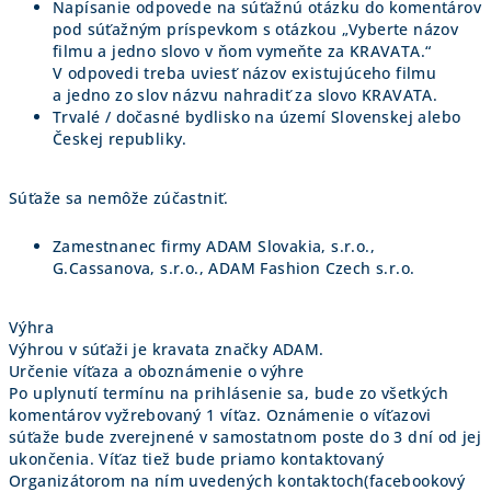
Napísanie odpovede na súťažnú otázku do komentárov
pod súťažným príspevkom s otázkou „Vyberte názov
filmu a jedno slovo v ňom vymeňte za KRAVATA.“
V odpovedi treba uviesť názov existujúceho filmu
a jedno zo slov názvu nahradiť za slovo KRAVATA.
Trvalé / dočasné bydlisko na území Slovenskej alebo
Českej republiky.
Súťaže sa nemôže zúčastniť.
Zamestnanec firmy ADAM Slovakia, s.r.o.,
G.Cassanova, s.r.o., ADAM Fashion Czech s.r.o.
Výhra
Výhrou v súťaži je kravata značky ADAM.
Určenie víťaza a oboznámenie o výhre
Po uplynutí termínu na prihlásenie sa, bude zo všetkých
komentárov vyžrebovaný 1 víťaz. Oznámenie o víťazovi
súťaže bude zverejnené v samostatnom poste do 3 dní od jej
ukončenia. Víťaz tiež bude priamo kontaktovaný
Organizátorom na ním uvedených kontaktoch(facebookový