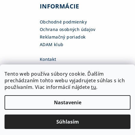
INFORMÁCIE
Obchodné podmienky
Ochrana osobných údajov
Reklamačný poriadok
ADAM klub
Kontakt
eshop
@
adamsk.eu
Tento web používa súbory cookie. Ďalším
+421 918 468 475
fb.com/adamshop.sk
prechádzaním tohto webu vyjadrujete súhlas s ich
adamshop.sk
používaním. Viac informácií nájdete
tu
.
@adamshop-sk
Nastavenie
Copyright 2026
ADAM Slovakia, s.r.o.
. Všetky práva
vyhradené.
Upraviť nastavenie cookies
Súhlasím
Vytvoril Shoptet