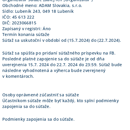
o
Obchodné meno: ADAM Slovakia, s.r.o.
v
Sídlo: Lubeník 243, 049 18 Lubeník
IČO: 45 613 222
DIČ: 2023066815
Zapísaný v registri: Áno
Termín konania súťaže
Súťaž sa uskutoční v období od (15.7.2024) do (22.7.2024).
Súťaž sa spúšťa po pridaní súťažného príspevku na FB.
Posledné platné zapojenie sa do súťaže je od dňa
uverejnenia 15.7. 2024 do 22.7. 2024 do 23:59. Súťaž bude
následne vyhodnotená a výherca bude zverejnený
v komentároch.
Osoby oprávnené zúčastniť sa súťaže
Účastníkom súťaže môže byť každý, kto splní podmienky
zapojenia sa do súťaže.
Podmienky zapojenia sa do súťaže.