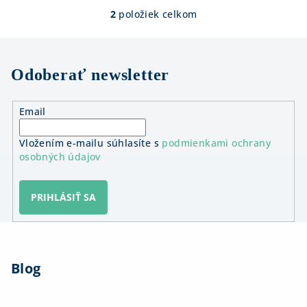
2
položiek celkom
O
v
l
á
Odoberať newsletter
d
a
Email
c
i
Vložením e-mailu súhlasíte s
podmienkami ochrany
e
osobných údajov
p
r
v
PRIHLÁSIŤ SA
k
y
Z
v
á
ý
Blog
p
p
ä
i
s