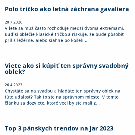
t
u
i
Polo tričko ako letná záchrana gavaliera
e
20.7.2026
V lete sa muž často rozhoduje medzi dvoma extrémami.
Buď si oblečie klasické tričko a riskuje, že bude pôsobiť
príliš ležérne, alebo siahne po košeli,...
Viete ako si kúpiť ten správny svadobný
oblek?
26.4.2023
Chystáte sa na svadbu a hľadáte ten správny oblek na
túto udalosť? Tak to ste na správnom mieste. V tomto
článku sa dozviete, ktoré veci by ste mali z...
Top 3 pánskych trendov na jar 2023