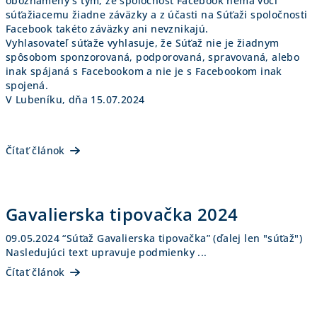
oboznámený s tým, že spoločnosť Facebook nemá voči
súťažiacemu žiadne záväzky a z účasti na Súťaži spoločnosti
Facebook takéto záväzky ani nevznikajú.
Vyhlasovateľ súťaže vyhlasuje, že Súťaž nie je žiadnym
spôsobom sponzorovaná, podporovaná, spravovaná, alebo
inak spájaná s Facebookom a nie je s Facebookom inak
spojená.
V Lubeníku, dňa 15.07.2024
Čítať článok
Gavalierska tipovačka 2024
09.05.2024 “Súťaž Gavalierska tipovačka” (ďalej len "súťaž")
Nasledujúci text upravuje podmienky ...
Čítať článok