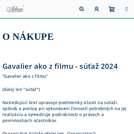
Prejsť
na
obsah
Nákupn
Hľadať
Prihlásenie
O NÁKUPE
košík
V
ý
Gavalier ako z filmu - súťaž 2024
p
i
“Gavalier ako z filmu”
s
(ďalej len "súťaž")
č
l
Nasledujúci text upravuje podmienky účasti na súťaži,
á
spôsob a postup pri vykonávaní činností potrebných na jej
realizáciu a vymedzuje podrobnosti o právach a
n
povinnostiach účastníkov.
k
Organizátor Súťaže (ďalej len „Organizátor“)