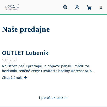
Prejsť
na
obsah
Nákupn
Hľadať
Prihlásenie
Naše predajne
košík
V
ý
OUTLET Lubeník
p
i
18.1.2023
Navštívte našu predajňu a objavte pánsku módu za
s
bezkonkurenčné ceny! Otváracie hodiny Adresa: ADA...
č
Čítať článok
l
á
n
1
položiek celkom
O
k
v