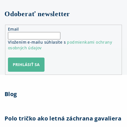
o
l
v
á
Odoberať newsletter
d
a
Email
c
i
Vložením e-mailu súhlasíte s
podmienkami ochrany
e
osobných údajov
p
r
v
PRIHLÁSIŤ SA
k
y
Z
v
á
ý
Blog
p
p
ä
i
s
t
u
i
Polo tričko ako letná záchrana gavaliera
e