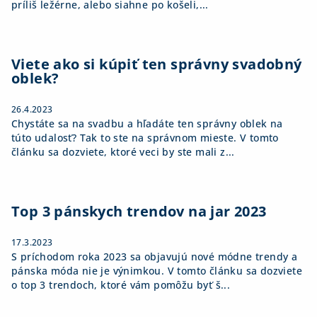
príliš ležérne, alebo siahne po košeli,...
Viete ako si kúpiť ten správny svadobný
oblek?
26.4.2023
Chystáte sa na svadbu a hľadáte ten správny oblek na
túto udalosť? Tak to ste na správnom mieste. V tomto
článku sa dozviete, ktoré veci by ste mali z...
Top 3 pánskych trendov na jar 2023
17.3.2023
S príchodom roka 2023 sa objavujú nové módne trendy a
pánska móda nie je výnimkou. V tomto článku sa dozviete
o top 3 trendoch, ktoré vám pomôžu byť š...