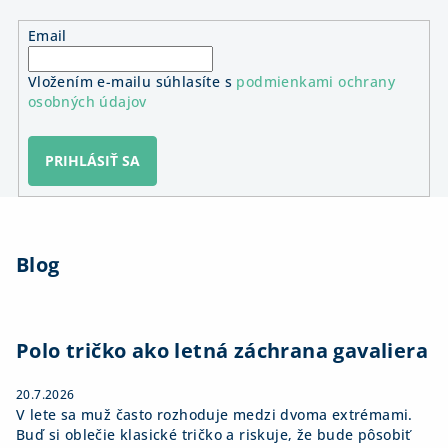
Email
Vložením e-mailu súhlasíte s
podmienkami ochrany
osobných údajov
PRIHLÁSIŤ SA
Z
á
Blog
p
ä
t
i
Polo tričko ako letná záchrana gavaliera
e
20.7.2026
V lete sa muž často rozhoduje medzi dvoma extrémami.
Buď si oblečie klasické tričko a riskuje, že bude pôsobiť