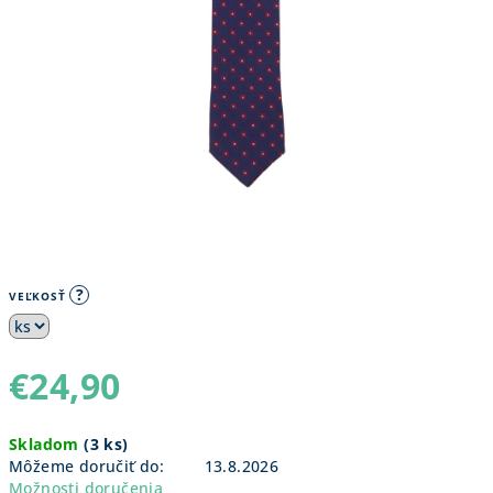
?
VEĽKOSŤ
€24,90
Jednotková
Skladom
(
3 ks
)
cena:
Môžeme doručiť do:
13.8.2026
Možnosti doručenia