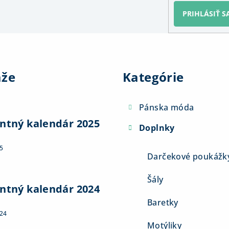
PRIHLÁSIŤ S
Preskočiť
kategórie
aže
Kategórie
Pánska móda
ntný kalendár 2025
Doplnky
5
Darčekové poukážk
Šály
ntný kalendár 2024
Baretky
024
Motýliky