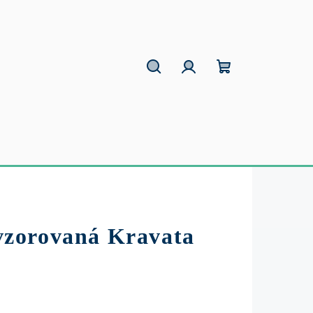
Hľadať
Prihlásenie
Nákupný
košík
zorovaná Kravata