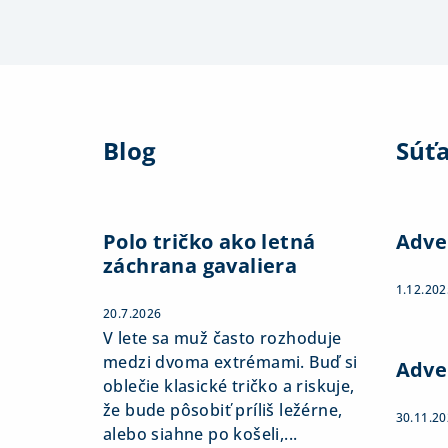
Z
á
Blog
Súť
p
ä
t
Polo tričko ako letná
Adve
záchrana gavaliera
i
1.12.202
e
20.7.2026
V lete sa muž často rozhoduje
medzi dvoma extrémami. Buď si
Adve
oblečie klasické tričko a riskuje,
že bude pôsobiť príliš ležérne,
30.11.2
alebo siahne po košeli,...