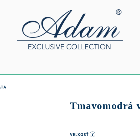
ATA
Tmavomodrá v
?
VEĽKOSŤ