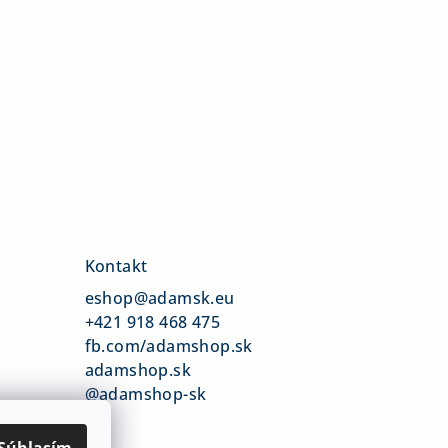
Kontakt
eshop
@
adamsk.eu
+421 918 468 475
fb.com/adamshop.sk
adamshop.sk
v
@adamshop-sk