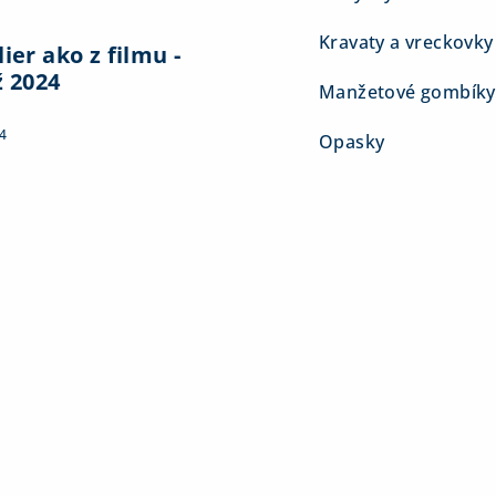
Kravaty a vreckovky
ier ako z filmu -
ž 2024
Manžetové gombíky
4
Opasky