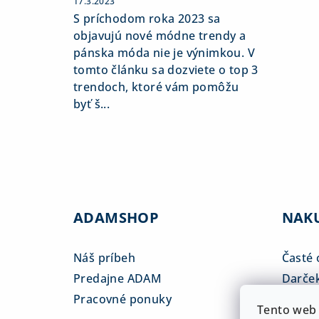
17.3.2023
S príchodom roka 2023 sa
objavujú nové módne trendy a
pánska móda nie je výnimkou. V
tomto článku sa dozviete o top 3
trendoch, ktoré vám pomôžu
byť š...
ADAMSHOP
NAK
Náš príbeh
Časté 
Predajne ADAM
Darče
Pracovné ponuky
Veľkos
Tento web 