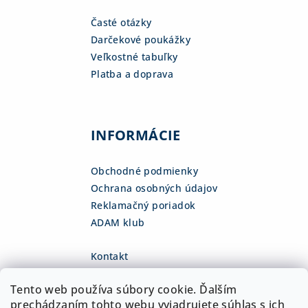
Časté otázky
Darčekové poukážky
Veľkostné tabuľky
Platba a doprava
INFORMÁCIE
Obchodné podmienky
Ochrana osobných údajov
Reklamačný poriadok
ADAM klub
Kontakt
eshop
@
adamsk.eu
Tento web používa súbory cookie. Ďalším
+421 918 468 475
fb.com/adamshop.sk
prechádzaním tohto webu vyjadrujete súhlas s ich