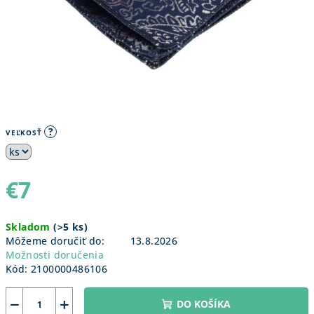
?
VEĽKOSŤ
€7
Jednotková
Skladom
(
>5 ks
)
cena:
Môžeme doručiť do:
13.8.2026
Možnosti doručenia
Kód:
2100000486106
−
+
DO KOŠÍKA