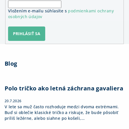
Vložením e-mailu súhlasíte s
podmienkami ochrany
osobných údajov
PRIHLÁSIŤ SA
Z
á
Blog
p
ä
t
i
Polo tričko ako letná záchrana gavaliera
e
20.7.2026
V lete sa muž často rozhoduje medzi dvoma extrémami.
Buď si oblečie klasické tričko a riskuje, že bude pôsobiť
príliš ležérne, alebo siahne po košeli,...