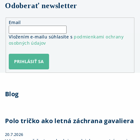
Odoberať newsletter
Email
Vložením e-mailu súhlasíte s
podmienkami ochrany
osobných údajov
PRIHLÁSIŤ SA
Z
á
Blog
p
ä
t
i
Polo tričko ako letná záchrana gavaliera
e
20.7.2026