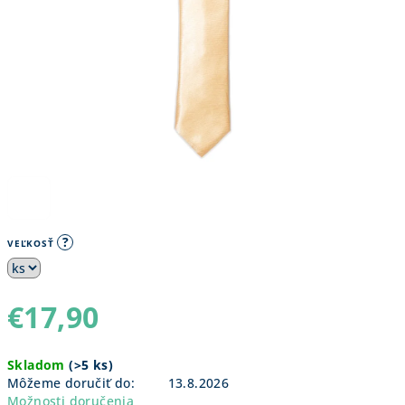
?
VEĽKOSŤ
€17,90
Jednotková
Skladom
(
>5 ks
)
cena:
Môžeme doručiť do:
13.8.2026
Možnosti doručenia