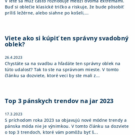
V lete sa muž často rozhoduje medzi dvoma extrémami.
Buď si oblečie klasické tričko a riskuje, že bude pôsobiť
príliš ležérne, alebo siahne po košeli,...
Viete ako si kúpiť ten správny svadobný
oblek?
26.4.2023
Chystáte sa na svadbu a hľadáte ten správny oblek na
túto udalosť? Tak to ste na správnom mieste. V tomto
článku sa dozviete, ktoré veci by ste mali z...
Top 3 pánskych trendov na jar 2023
17.3.2023
S príchodom roka 2023 sa objavujú nové módne trendy a
pánska móda nie je výnimkou. V tomto článku sa dozviete
o top 3 trendoch, ktoré vám pomôžu byť š...