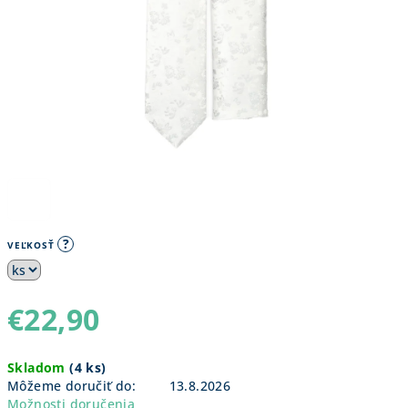
?
VEĽKOSŤ
€22,90
Jednotková
Skladom
(
4 ks
)
cena:
Môžeme doručiť do:
13.8.2026
Možnosti doručenia