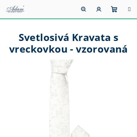
Prejsť
na
obsah
Nákupn
Hľadať
Prihlásenie
Svetlosivá Kravata s
košík
vreckovkou - vzorovaná