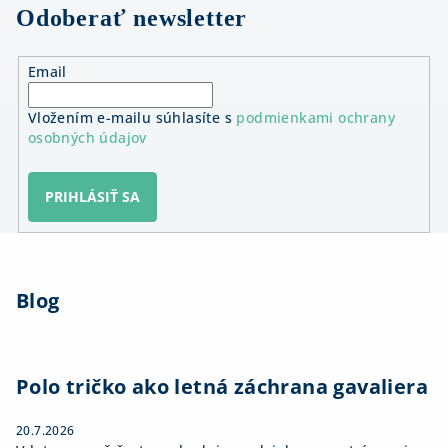
Odoberať newsletter
Email
Vložením e-mailu súhlasíte s
podmienkami ochrany
osobných údajov
PRIHLÁSIŤ SA
Z
á
Blog
p
ä
t
i
Polo tričko ako letná záchrana gavaliera
e
20.7.2026