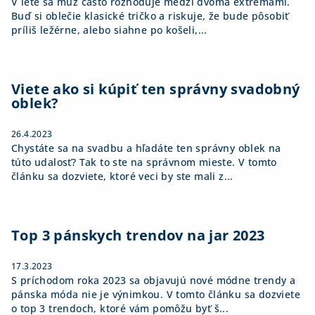
V lete sa muž často rozhoduje medzi dvoma extrémami.
Buď si oblečie klasické tričko a riskuje, že bude pôsobiť
príliš ležérne, alebo siahne po košeli,...
Viete ako si kúpiť ten správny svadobný
oblek?
26.4.2023
Chystáte sa na svadbu a hľadáte ten správny oblek na
túto udalosť? Tak to ste na správnom mieste. V tomto
článku sa dozviete, ktoré veci by ste mali z...
Top 3 pánskych trendov na jar 2023
17.3.2023
S príchodom roka 2023 sa objavujú nové módne trendy a
pánska móda nie je výnimkou. V tomto článku sa dozviete
o top 3 trendoch, ktoré vám pomôžu byť š...