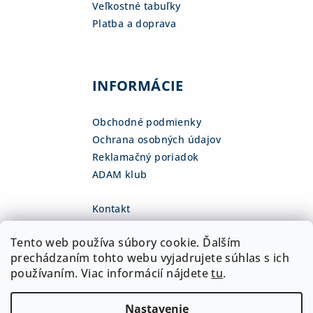
Veľkostné tabuľky
Platba a doprava
INFORMÁCIE
Obchodné podmienky
Ochrana osobných údajov
Reklamačný poriadok
ADAM klub
Kontakt
eshop
@
adamsk.eu
Tento web používa súbory cookie. Ďalším
+421 918 468 475
fb.com/adamshop.sk
prechádzaním tohto webu vyjadrujete súhlas s ich
adamshop.sk
používaním. Viac informácií nájdete
tu
.
@adamshop-sk
Nastavenie