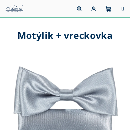
Prejsť
na
obsah
Nákupn
Hľadať
Prihlásenie
Motýlik + vreckovka
košík