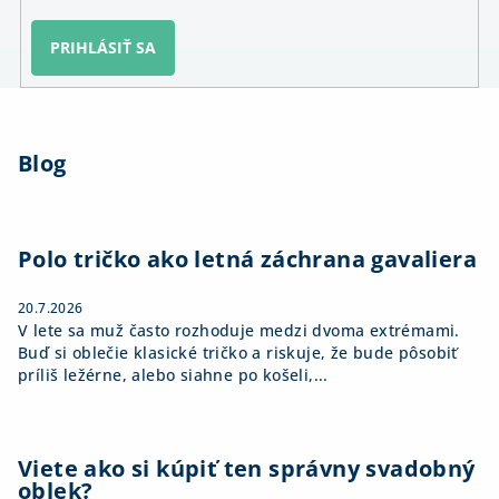
PRIHLÁSIŤ SA
Z
á
Blog
p
ä
t
i
Polo tričko ako letná záchrana gavaliera
e
20.7.2026
V lete sa muž často rozhoduje medzi dvoma extrémami.
Buď si oblečie klasické tričko a riskuje, že bude pôsobiť
príliš ležérne, alebo siahne po košeli,...
Viete ako si kúpiť ten správny svadobný
oblek?