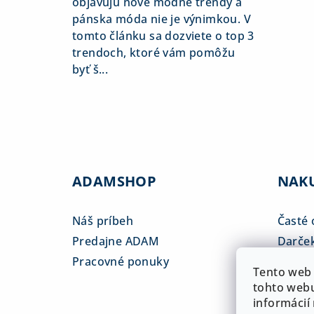
objavujú nové módne trendy a
pánska móda nie je výnimkou. V
tomto článku sa dozviete o top 3
trendoch, ktoré vám pomôžu
byť š...
ADAMSHOP
NAK
Náš príbeh
Časté 
Predajne ADAM
Darče
Pracovné ponuky
Veľkos
Tento web 
Platba
tohto webu
informácií