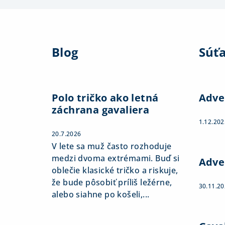
Z
á
Blog
Súť
p
ä
t
Polo tričko ako letná
Adve
záchrana gavaliera
i
1.12.202
e
20.7.2026
V lete sa muž často rozhoduje
medzi dvoma extrémami. Buď si
Adve
oblečie klasické tričko a riskuje,
že bude pôsobiť príliš ležérne,
30.11.2
alebo siahne po košeli,...