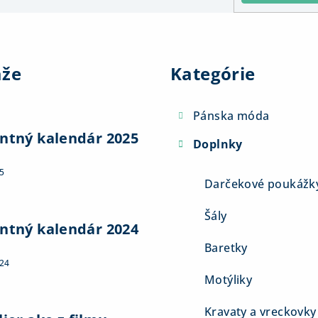
Preskočiť
kategórie
aže
Kategórie
Pánska móda
ntný kalendár 2025
Doplnky
5
Darčekové poukážk
Šály
ntný kalendár 2024
Baretky
024
Motýliky
Kravaty a vreckovky