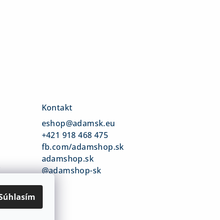
Kontakt
eshop
@
adamsk.eu
+421 918 468 475
fb.com/adamshop.sk
adamshop.sk
v
@adamshop-sk
Súhlasím