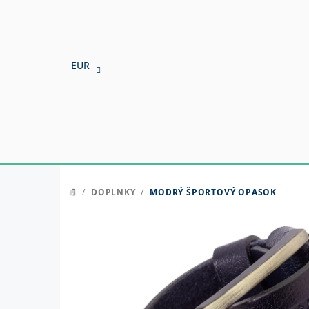
Prejsť
na
obsah
EUR
/
DOPLNKY
/
MODRÝ ŠPORTOVÝ OPASOK
DOMOV