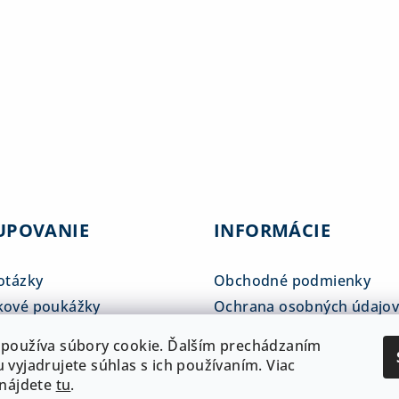
UPOVANIE
INFORMÁCIE
otázky
Obchodné podmienky
kové poukážky
Ochrana osobných údajo
tné tabuľky
Reklamačný poriadok
používa súbory cookie. Ďalším prechádzaním
 a doprava
ADAM klub
 vyjadrujete súhlas s ich používaním. Viac
 nájdete
tu
.