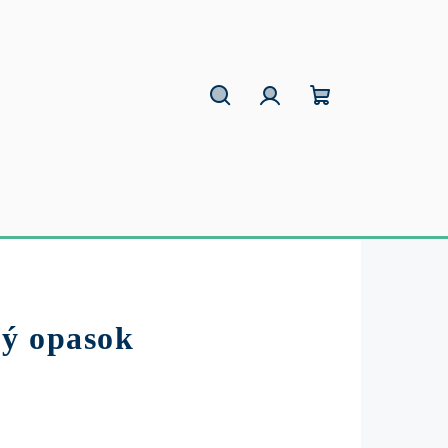
Hľadať
Prihlásenie
Nákupný
košík
ý opasok