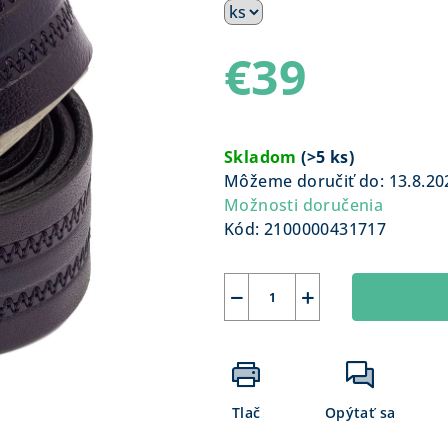
€39
Jednotková
cena:
Skladom
(
>5 ks
)
Môžeme doručiť do:
13.8.20
Možnosti doručenia
Kód:
2100000431717
−
+
Tlač
Opýtať sa