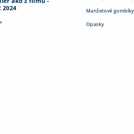
ier ako z filmu -
ž 2024
Manžetové gombíky
4
Opasky