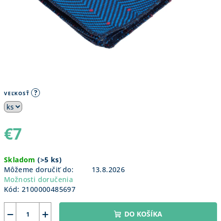
?
VEĽKOSŤ
€7
Jednotková
Skladom
(
>5 ks
)
cena:
Môžeme doručiť do:
13.8.2026
Možnosti doručenia
Kód:
2100000485697
−
+
DO KOŠÍKA