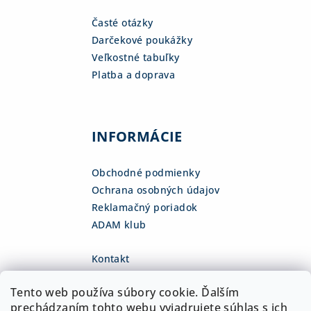
Časté otázky
Darčekové poukážky
Veľkostné tabuľky
Platba a doprava
INFORMÁCIE
Obchodné podmienky
Ochrana osobných údajov
Reklamačný poriadok
ADAM klub
Kontakt
eshop
@
adamsk.eu
Tento web používa súbory cookie. Ďalším
+421 918 468 475
fb.com/adamshop.sk
prechádzaním tohto webu vyjadrujete súhlas s ich