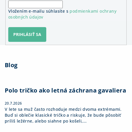
Vložením e-mailu súhlasíte s
podmienkami ochrany
osobných údajov
PRIHLÁSIŤ SA
Z
á
Blog
p
ä
t
i
Polo tričko ako letná záchrana gavaliera
e
20.7.2026
V lete sa muž často rozhoduje medzi dvoma extrémami.
Buď si oblečie klasické tričko a riskuje, že bude pôsobiť
príliš ležérne, alebo siahne po košeli,...