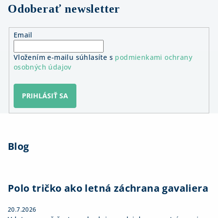
Odoberať newsletter
Email
Vložením e-mailu súhlasíte s
podmienkami ochrany
osobných údajov
PRIHLÁSIŤ SA
Z
á
Blog
p
ä
t
i
Polo tričko ako letná záchrana gavaliera
e
20.7.2026