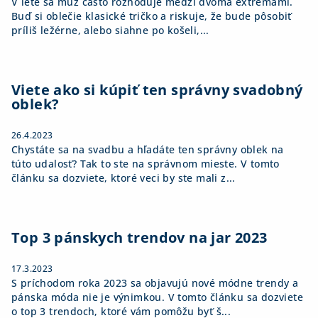
V lete sa muž často rozhoduje medzi dvoma extrémami.
Buď si oblečie klasické tričko a riskuje, že bude pôsobiť
príliš ležérne, alebo siahne po košeli,...
Viete ako si kúpiť ten správny svadobný
oblek?
26.4.2023
Chystáte sa na svadbu a hľadáte ten správny oblek na
túto udalosť? Tak to ste na správnom mieste. V tomto
článku sa dozviete, ktoré veci by ste mali z...
Top 3 pánskych trendov na jar 2023
17.3.2023
S príchodom roka 2023 sa objavujú nové módne trendy a
pánska móda nie je výnimkou. V tomto článku sa dozviete
o top 3 trendoch, ktoré vám pomôžu byť š...