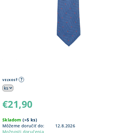
?
VEĽKOSŤ
€21,90
Jednotková
Skladom
(
>5 ks
)
cena:
Môžeme doručiť do:
12.8.2026
Možnosti doručenia