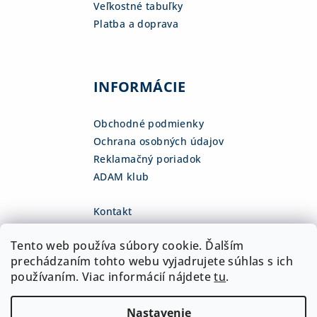
Veľkostné tabuľky
Platba a doprava
INFORMÁCIE
Obchodné podmienky
Ochrana osobných údajov
Reklamačný poriadok
ADAM klub
Kontakt
eshop
@
adamsk.eu
Tento web používa súbory cookie. Ďalším
+421 918 468 475
fb.com/adamshop.sk
prechádzaním tohto webu vyjadrujete súhlas s ich
adamshop.sk
používaním. Viac informácií nájdete
tu
.
@adamshop-sk
Nastavenie