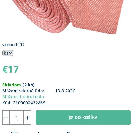
?
VEĽKOSŤ
€17
Jednotková
Skladom
(
2 ks
)
cena:
Môžeme doručiť do:
13.8.2026
Možnosti doručenia
Kód:
2100000422869
−
+
DO KOŠÍKA