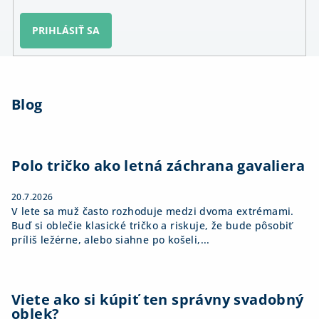
PRIHLÁSIŤ SA
Z
á
Blog
p
ä
t
i
Polo tričko ako letná záchrana gavaliera
e
20.7.2026
V lete sa muž často rozhoduje medzi dvoma extrémami.
Buď si oblečie klasické tričko a riskuje, že bude pôsobiť
príliš ležérne, alebo siahne po košeli,...
Viete ako si kúpiť ten správny svadobný
oblek?